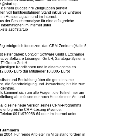
M@start-up.
leinem Budget ihre Zielgruppen perfekt
en voll funktionsfähigen Stand inklusive Einträge
im Messemagazin und im Internet.
s der Besucheranalyse für eine erfolgreiche
nformationen im Internet unter
kete.asp#startup
g erfolgreich fortsetzen: das CRM-Zentrum (Halle 5,
stleister dabei: ConSol* Software GmbH, Exchange
ative Software Lösungen GmbH, Saratoga-Systems
 TJ Group GmbH.
 günstigen Konditionen und in einem optimalen
12.000,- Euro (für Mitglieder 10.800,- Euro)
ngstisch und Bestuhlung über die gemeinsame
ce, die Standreinigung und -bewachung bis hin zum
geintrag.
asfc kümmert sich um alle Fragen, die Teilnehmer am
ktleitung ab, müssen nur noch Hotelzimmer, An- und
tmalig seine neue Version seines CRM-Programms
ne erfolgreiche CRM-Lösung iAvenue.
elefon 0911/970058-64 oder im Internet unter
att Jammern
m 2004: Führende Anbieter im Mittelstand fördern in