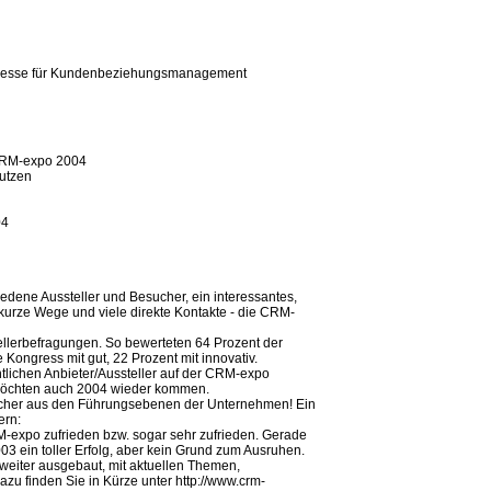
itmesse für Kundenbeziehungsmanagement
 CRM-expo 2004
nutzen
04
edene Aussteller und Besucher, ein interessantes,
kurze Wege und viele direkte Kontakte - die CRM-
llerbefragungen. So bewerteten 64 Prozent der
Kongress mit gut, 22 Prozent mit innovativ.
tlichen Anbieter/Aussteller auf der CRM-expo
 möchten auch 2004 wieder kommen.
ucher aus den Führungsebenen der Unternehmen! Ein
ern:
RM-expo zufrieden bzw. sogar sehr zufrieden. Gerade
3 ein toller Erfolg, aber kein Grund zum Ausruhen.
eiter ausgebaut, mit aktuellen Themen,
zu finden Sie in Kürze unter http://www.crm-