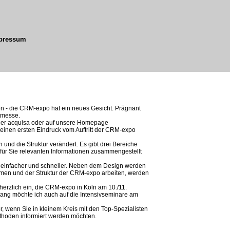
pressum
en - die CRM-expo hat ein neues Gesicht. Prägnant
itmesse.
der acquisa oder auf unsere Homepage
einen ersten Eindruck vom Auftritt der CRM-expo
und die Struktur verändert. Es gibt drei Bereiche
e für Sie relevanten Informationen zusammengestellt
n einfacher und schneller. Neben dem Design werden
emen und der Struktur der CRM-expo arbeiten, werden
herzlich ein, die CRM-expo in Köln am 10./11.
g möchte ich auch auf die Intensivseminare am
r, wenn Sie in kleinem Kreis mit den Top-Spezialisten
hoden informiert werden möchten.