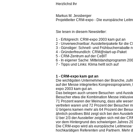
Herzlichst Ihr
Markus M. Jessberger
Projektleiter CRM-expo - Die europäische Le
Sie lesen in diesem Newsletter:
1 - Erfolgreich: CRM-expo 2003 kam gut an
2 - Unverwechselbar: Ausstellerpakete für die
3 - Günstiger: Schnell- und Frühbucherrabatte 
4 - Gründerfreundlich: CRM@start-up-Paket
5 - CRM-Zentrum auf der CeBIT
6 - In eigener Sache: Mittelstandsprogramm 20
7 - Tipps und Links: Klima hellt sich auf
1 - CRM-expo kam gut an
Die wichtigsten Unternehmen der Branche, zufri
auf der Messe integriertes Kongressprogramm, 
expo 2003 kam gut an.
Das belegen auch unsere Besucher- und Ausste
Besucher etwa die Kombination Messe inklusive 
71 Prozent waren der Meinung, dass alle wesen
vertreten waren und 72 Prozent der Besucher
Ü brigens kamen mehr als 64 Prozent der Bes
ähnlich positives Bild zeigt sich bei den Ausstell
Ü ber 2/3 der Aussteller zeigten sich mit der C
vor dem Hintergrund des schwierigen Jahres 200
Die CRM-expo wird als europäische Leitmesse w
hochkarätigen Referenten und Partnern. Mehr da