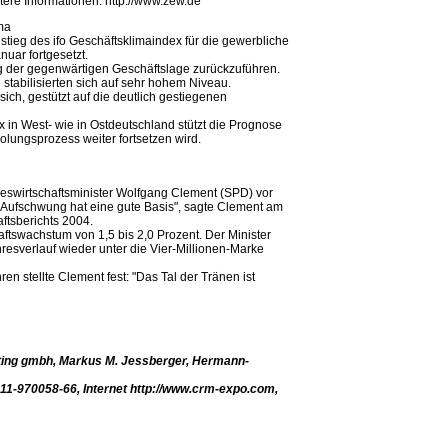
tere Informationen: http://www.zew.de
ma
stieg des ifo Geschäftsklimaindex für die gewerbliche
nuar fortgesetzt.
ng der gegenwärtigen Geschäftslage zurückzuführen.
stabilisierten sich auf sehr hohem Niveau.
ch, gestützt auf die deutlich gestiegenen
in West- wie in Ostdeutschland stützt die Prognose
rholungsprozess weiter fortsetzen wird.
eswirtschaftsminister Wolfgang Clement (SPD) vor
r Aufschwung hat eine gute Basis", sagte Clement am
ftsberichts 2004.
ftswachstum von 1,5 bis 2,0 Prozent. Der Minister
hresverlauf wieder unter die Vier-Millionen-Marke
en stellte Clement fest: "Das Tal der Tränen ist
ulting gmbh, Markus M. Jessberger, Hermann-
911-970058-66, Internet http://www.crm-expo.com,