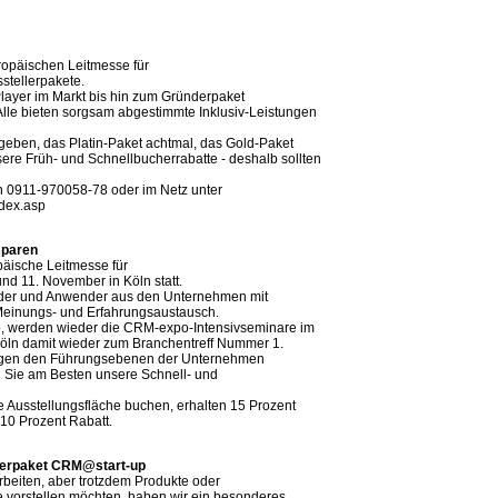
uropäischen Leitmesse für
tellerpakete.
-Player im Markt bis hin zum Gründerpaket
le bieten sorgsam abgestimmte Inklusiv-Leistungen
geben, das Platin-Paket achtmal, das Gold-Paket
sere Früh- und Schnellbucherrabatte - deshalb sollten
on 0911-970058-78 oder im Netz unter
ndex.asp
 sparen
päische Leitmesse für
 11. November in Köln statt.
eider und Anwender aus den Unternehmen mit
 Meinungs- und Erfahrungsaustausch.
, werden wieder die CRM-expo-Intensivseminare im
 Köln damit wieder zum Branchentreff Nummer 1.
ungen den Führungsebenen der Unternehmen
 Sie am Besten unsere Schnell- und
e Ausstellungsfläche buchen, erhalten 15 Prozent
 10 Prozent Rabatt.
llerpaket CRM@start-up
rbeiten, aber trotzdem Produkte oder
 vorstellen möchten, haben wir ein besonderes