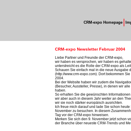
CRM-expo Homepage
Im
CRM-expo Newsletter Februar 2004
Liebe Partner und Freunde der CRM-expo,
wir haben es versprochen, wir haben es gehalt
unterstreicht es die Rolle der CRM-expo als Le
Schauen Sie einfach mal in die neue Ausgabe 
(http://www.crm-expo.com). Dort bekommen Sie 
2004.
Bei der Website haben wir zudem die Navigation 
(Besucher, Aussteller, Presse), in denen wir all
haben.
So erhalten Sie die gewünschten Informatione
wir aber auch in diesem Jahr weiter an den Th
wir sie noch stärker europäisch ausrichten.
Ich freue mich darauf und lade Sie schon heute 
November zu besuchen. In diesem Zusammenhan
Tag vor der CRM-expo hinweisen.
Merken Sie sich den 9. November jetzt schon vo
der Branche über neueste CRM-Trends und Met