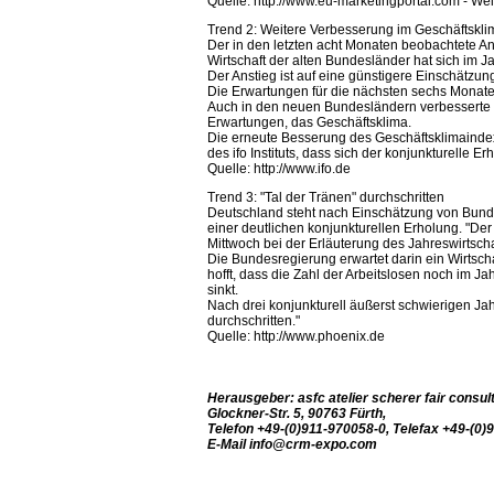
Quelle: http://www.eu-marketingportal.com - Wei
Trend 2: Weitere Verbesserung im Geschäftskli
Der in den letzten acht Monaten beobachtete An
Wirtschaft der alten Bundesländer hat sich im Ja
Der Anstieg ist auf eine günstigere Einschätzu
Die Erwartungen für die nächsten sechs Monate 
Auch in den neuen Bundesländern verbesserte si
Erwartungen, das Geschäftsklima.
Die erneute Besserung des Geschäftsklimaindex 
des ifo Instituts, dass sich der konjunkturelle E
Quelle: http://www.ifo.de
Trend 3: "Tal der Tränen" durchschritten
Deutschland steht nach Einschätzung von Bund
einer deutlichen konjunkturellen Erholung. "De
Mittwoch bei der Erläuterung des Jahreswirtscha
Die Bundesregierung erwartet darin ein Wirtscha
hofft, dass die Zahl der Arbeitslosen noch im Ja
sinkt.
Nach drei konjunkturell äußerst schwierigen Jahr
durchschritten."
Quelle: http://www.phoenix.de
Herausgeber: asfc atelier scherer fair cons
Glockner-Str. 5, 90763 Fürth,
Telefon +49-(0)911-970058-0, Telefax +49-(0)
E-Mail
info@crm-expo.com