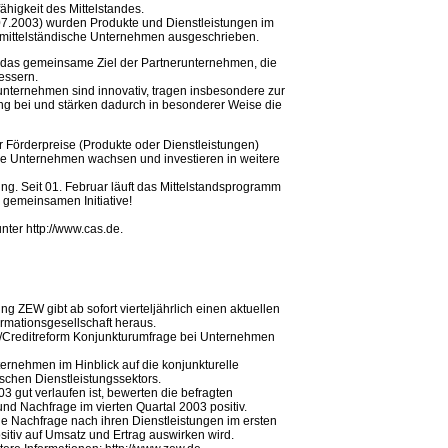
ähigkeit des Mittelstandes.
.07.2003) wurden Produkte und Dienstleistungen im
 mittelständische Unternehmen ausgeschrieben.
 das gemeinsame Ziel der Partnerunternehmen, die
essern.
unternehmen sind innovativ, tragen insbesondere zur
 bei und stärken dadurch in besonderer Weise die
r Förderpreise (Produkte oder Dienstleistungen)
iche Unternehmen wachsen und investieren in weitere
g. Seit 01. Februar läuft das Mittelstandsprogramm
 gemeinsamen Initiative!
ter http://www.cas.de.
g ZEW gibt ab sofort vierteljährlich einen aktuellen
ormationsgesellschaft heraus.
W/Creditreform Konjunkturumfrage bei Unternehmen
nternehmen im Hinblick auf die konjunkturelle
chen Dienstleistungssektors.
03 gut verlaufen ist, bewerten die befragten
d Nachfrage im vierten Quartal 2003 positiv.
ie Nachfrage nach ihren Dienstleistungen im ersten
sitiv auf Umsatz und Ertrag auswirken wird.