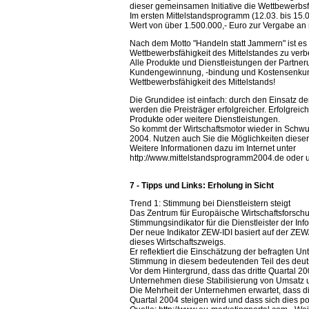
dieser gemeinsamen Initiative die Wettbewerbsf
Im ersten Mittelstandsprogramm (12.03. bis 15
Wert von über 1.500.000,- Euro zur Vergabe an
Nach dem Motto "Handeln statt Jammern" ist es
Wettbewerbsfähigkeit des Mittelstandes zu verb
Alle Produkte und Dienstleistungen der Partner
Kundengewinnung, -bindung und Kostensenkung
Wettbewerbsfähigkeit des Mittelstands!
Die Grundidee ist einfach: durch den Einsatz de
werden die Preisträger erfolgreicher. Erfolgre
Produkte oder weitere Dienstleistungen.
So kommt der Wirtschaftsmotor wieder in Schwun
2004. Nutzen auch Sie die Möglichkeiten dieser
Weitere Informationen dazu im Internet unter
http://www.mittelstandsprogramm2004.de oder un
7 - Tipps und Links: Erholung in Sicht
Trend 1: Stimmung bei Dienstleistern steigt
Das Zentrum für Europäische Wirtschaftsforschun
Stimmungsindikator für die Dienstleister der Inf
Der neue Indikator ZEW-IDI basiert auf der ZE
dieses Wirtschaftszweigs.
Er reflektiert die Einschätzung der befragten U
Stimmung in diesem bedeutenden Teil des deuts
Vor dem Hintergrund, dass das dritte Quartal 20
Unternehmen diese Stabilisierung von Umsatz un
Die Mehrheit der Unternehmen erwartet, dass d
Quartal 2004 steigen wird und dass sich dies po