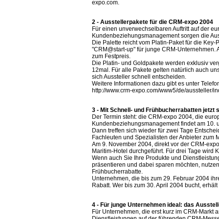
expo.com.
2 - Ausstellerpakete für die CRM-expo 2004
Für einen unverwechselbaren Auftritt auf der e
Kundenbeziehungsmanagement sorgen die Auss
Die Palette reicht vom Platin-Paket für die Key
"CRM@start-up" für junge CRM-Unternehmen. Al
zum Festpreis.
Die Platin- und Goldpakete werden exklusiv ver
12mal. Für alle Pakete gelten natürlich auch un
sich Aussteller schnell entscheiden.
Weitere Informationen dazu gibt es unter Telef
http://www.crm-expo.com/www5/de/aussteller/i
3 - Mit Schnell- und Frühbucherrabatten jetzt
Der Termin steht: die CRM-expo 2004, die euro
Kundenbeziehungsmanagement findet am 10. und
Dann treffen sich wieder für zwei Tage Entsch
Fachleuten und Spezialisten der Anbieter zum
Am 9. November 2004, direkt vor der CRM-expo
Maritim-Hotel durchgeführt. Für drei Tage wird
Wenn auch Sie Ihre Produkte und Dienstleist
präsentieren und dabei sparen möchten, nutzen
Frühbucherrabatte.
Unternehmen, die bis zum 29. Februar 2004 ihr
Rabatt. Wer bis zum 30. April 2004 bucht, erhält
4 - Für junge Unternehmen ideal: das Ausste
Für Unternehmen, die erst kurz im CRM-Markt a
Dienstleistungen auf der führenden CRM-Messe