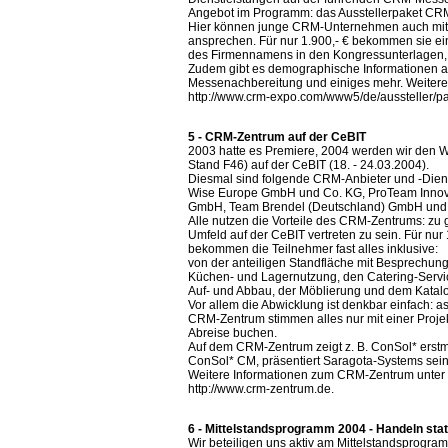
Angebot im Programm: das Ausstellerpaket CR
Hier können junge CRM-Unternehmen auch mit k
ansprechen. Für nur 1.900,- € bekommen sie ein
des Firmennamens in den Kongressunterlagen, 
Zudem gibt es demographische Informationen au
Messenachbereitung und einiges mehr. Weitere I
http://www.crm-expo.com/www5/de/aussteller/pa
5 - CRM-Zentrum auf der CeBIT
2003 hatte es Premiere, 2004 werden wir den We
Stand F46) auf der CeBIT (18. - 24.03.2004).
Diesmal sind folgende CRM-Anbieter und -Dien
Wise Europe GmbH und Co. KG, ProTeam Innov
GmbH, Team Brendel (Deutschland) GmbH und
Alle nutzen die Vorteile des CRM-Zentrums: zu
Umfeld auf der CeBIT vertreten zu sein. Für nur 
bekommen die Teilnehmer fast alles inklusive:
von der anteiligen Standfläche mit Besprechu
Küchen- und Lagernutzung, den Catering-Servi
Auf- und Abbau, der Möblierung und dem Katalo
Vor allem die Abwicklung ist denkbar einfach: 
CRM-Zentrum stimmen alles nur mit einer Proje
Abreise buchen.
Auf dem CRM-Zentrum zeigt z. B. ConSol* ers
ConSol* CM, präsentiert Saragota-Systems sei
Weitere Informationen zum CRM-Zentrum unter T
http://www.crm-zentrum.de.
6 - Mittelstandsprogramm 2004 - Handeln st
Wir beteiligen uns aktiv am Mittelstandsprogram