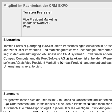
Mitglied im Fachbeirat der CRM-EXPO
Torsten Preissler
Vice President Marketing
update software AG,
Wien
Biographie:
Torsten Preissler (Jahrgang 1965) studierte Wirtschaftsingenieurwesen in Karls
Jahrzehnt ist er im Vertriebs- und Marketingbereich von Technologieunternehm
liegt in der Vermarktung von ebusiness und CRM Systemen. Er war unter ande
Compaq Computer und die Poet Software AG t�tig. Aktuell ist er bei dem Wien
software AG als Vice President Marketing f�r das Produktmanagement und das
Unternehmens verantortlich.
Statement:
"Nirgendwo lassen sich die Trends im CRM-Markt so konzentriert und klar erk
F�r Unternehmen und Hersteller ist sie eine ideale Plattform f�r den fachlich
Austausch. Die CRM-expo spiegelt in jedem Jahr die wichtigen Entwicklungen 