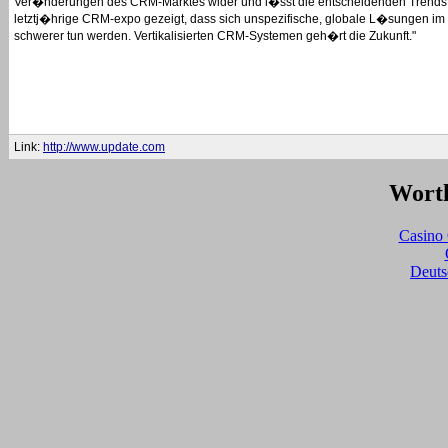
Ver�nderungen des CRM-Marktes wider und l�sst die entscheidenden Trends d
letztj�hrige CRM-expo gezeigt, dass sich unspezifische, globale L�sungen 
schwerer tun werden. Vertikalisierten CRM-Systemen geh�rt die Zukunft."
Link:
http://www.update.com
Worth
Casino 
Deuts