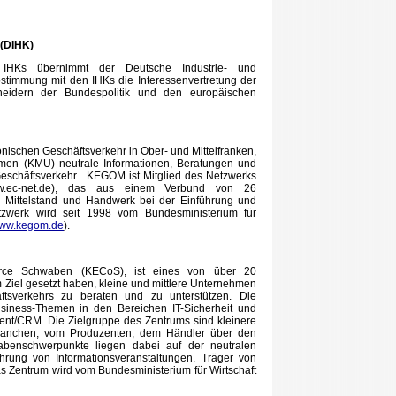
 (DIHK)
 IHKs übernimmt der Deutsche Industrie- und
stimmung mit den IHKs die Interessenvertretung der
heidern der Bundespolitik und den europäischen
ischen Geschäftsverkehr in Ober- und Mittelfranken,
ehmen (KMU) neutrale Informationen, Beratungen und
Geschäftsverkehr. KEGOM ist Mitglied des Netzwerks
ww.ec-net.de), das aus einem Verbund von 26
n Mittelstand und Handwerk bei der Einführung und
zwerk wird seit 1998 vom Bundesministerium für
ww.kegom.de
).
rce Schwaben (KECoS), ist eines von über 20
 Ziel gesetzt haben, kleine und mittlere Unternehmen
tsverkehrs zu beraten und zu unterstützen. Die
iness-Themen in den Bereichen IT-Sicherheit und
t/CRM. Die Zielgruppe des Zentrums sind kleinere
Branchen, vom Produzenten, dem Händler über den
abenschwerpunkte liegen dabei auf der neutralen
ung von Informationsveranstaltungen. Träger von
 Zentrum wird vom Bundesministerium für Wirtschaft