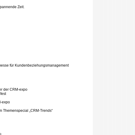
spannende Zeit.
itmesse für Kundenbeziehungsmanagement
ner der CRM-expo
fest
M-expo
n im Themenspecial „CRM-Trends“
S