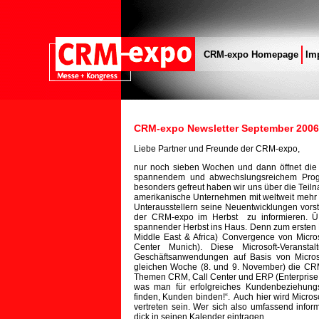
CRM-expo Homepage
Im
CRM-expo Newsletter September 2006
Liebe Partner und Freunde der CRM-expo,
nur noch sieben Wochen und dann öffnet die
spannendem und abwechslungsreichem Progr
besonders gefreut haben wir uns über die Tei
amerikanische Unternehmen mit weltweit mehr a
Unterausstellern seine Neuentwicklungen vorst
der CRM-expo im Herbst zu informieren. Üb
spannender Herbst ins Haus. Denn zum ersten 
Middle East & Africa) Convergence von Micros
Center Munich). Diese Microsoft-Veransta
Geschäftsanwendungen auf Basis von Microsof
gleichen Woche (8. und 9. November) die CRM
Themen CRM, Call Center und ERP (Enterprise Re
was man für erfolgreiches Kundenbeziehun
finden, Kunden binden!“. Auch hier wird Micr
vertreten sein. Wer sich also umfassend infor
dick in seinen Kalender eintragen.