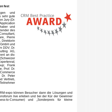
en fest
ngen und
 sehr gute
n Jury (Dr.
pplication
haber und
zender des
Consultant,
re, Pierre
,
Direktorin
nd GmbH und
im DDV; Dr.
ulting AG,
ent an div.
(Schweizer
xpertenrat;
up; Frank
; Prof. Dr.
 eCommerce
 Dr. Peter
d Vertrieb,
 Teilnehmer
r CRM-expo können Besucher dann die Lösungen und
onsforum live erleben und bei der Kür der Gewinner
iness-to-Consumer) und „Sonderpreis für kleine