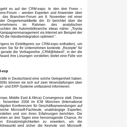
geht es auf der CRM-expo. In den drei Foren –
ions-Forum – werden Experten und Anwender über
z.B. das Branchen-Forum am 8. November mit einer
der Drogeriemarktkette dm. Er berichtet über die
 Unternehmens im Rahmen des analytischen
hten die Automobilbranche etwas näher. „Toyota
it-Kampagnenmanagement via Internet am Beispiel der
 die Händlerintegration optimiert “.
gens im Eintrittspreis zur CRM-expo enthalten), um
nen Sie für Ihr Unternehmen konkrete „Rezepte“ für
gerade die Vortragsreihe „CRM@itsbest“, in der die
Award ihre Lösungen vorstellen, bietet eine Fülle von
M-exp
räfte in Deutschland eine solche Gelegenheit haben.
2006) können sie sich auf zwei Veranstaltungen über
er- und ERP-Systeme umfassend informieren.
ope, Middle East & Africa) Convergence statt. Diese
s 8. November 2006 im ICM München (International
chtigsten Konferenzen für Geschäftsanwendungen auf
eiche Microsoft-Fachleute, unabhängige Experten,
tellen und von ihren Erfahrungen berichten. Die
hmen an drei Tagen eine hervorragende Chance, ihr
en Einsatzmöglichkeiten zu erweitern, um die
Höhepunkt wird sicher die Keynote von Microsoft-