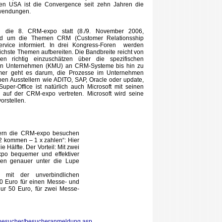
den USA ist die Convergence seit zehn Jahren die
nwendungen.
g die 8. CRM-expo statt (8./9. November 2006,
nd um die Themen CRM (Customer Relationsship
vice informiert. In drei Kongress-Foren werden
chste Themen aufbereiten. Die Bandbreite reicht von
n richtig einzuschätzen über die spezifischen
chen Unternehmen (KMU) an CRM-Systeme bis hin zu
mmer geht es darum, die Prozesse im Unternehmen
ben Ausstellern wie ADITO, SAP, Oracle oder update,
per-Office ist natürlich auch Microsoft mit seinen
 auf der CRM-expo vertreten. Microsoft wird seine
rstellen.
tern die CRM-expo besuchen
„2 kommen – 1 x zahlen“: Hier
ie Hälfte. Der Vorteil: Mit zwei
po bequemer und effektiver
gen genauer unter die Lupe
n mit der unverbindlichen
 50 Euro für einen Messe- und
nur 50 Euro, für zwei Messe-
esucher/besucheranmeldung.asp