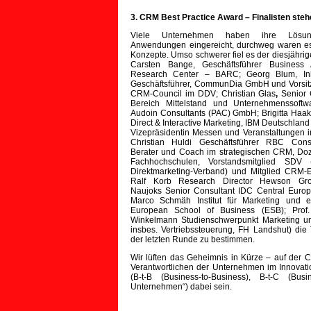
3. CRM Best Practice Award – Finalisten steh
Viele Unternehmen haben ihre Lösu
Anwendungen eingereicht, durchweg waren es
Konzepte. Umso schwerer fiel es der diesjährige
Carsten Bange, Geschäftsführer Business A
Research Center – BARC; Georg Blum, In
Geschäftsführer, CommunDia GmbH und Vorsit
CRM-Council im DDV; Christian Glas
,
Senior 
Bereich Mittelstand und Unternehmenssoftwa
Audoin Consultants (PAC) GmbH; Brigitta Haak
Direct & Interactive Marketing, IBM Deutschla
Vizepräsidentin Messen und Veranstaltungen 
Christian Huldi Geschäftsführer RBC Cons
Berater und Coach im strategischen CRM, Doz
Fachhochschulen, Vorstandsmitglied SDV 
Direktmarketing-Verband) und Mitglied CRM-E
Ralf Korb
Research Director Hewson Gro
Naujoks
Senior Consultant IDC Central Europe
Marco Schmäh
Institut für Marketing und
European School of Business (ESB); Prof.
Winkelmann
Studienschwerpunkt Marketing un
insbes. Vertriebssteuerung, FH Landshut) die
der letzten Runde zu bestimmen.
Wir lüften das Geheimnis in Kürze – auf de
Verantwortlichen der Unternehmen im Innovati
(B-t-B (Business-to-Business), B-t-C (Bus
Unternehmen“) dabei sein.