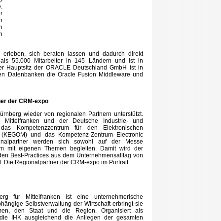
,
r
n
n
n
erleben, sich beraten lassen und dadurch direkt
r als 55.000 Mitarbeiter in 145 Ländern und ist in
Der Hauptsitz der ORACLE Deutschland GmbH ist in
ben Datenbanken die Oracle Fusion Middleware und
tner der CRM-expo
rnberg wieder von regionalen Partnern unterstützt.
Mittelfranken und der Deutsche Industrie- und
das Kompetenzzentrum für den Elektronischen
en (KEGOM) und das Kompetenz-Zentrum Electronic
alpartner werden sich sowohl auf der Messe
m mit eigenen Themen begleiten. Damit wird der
erden Best-Practices aus dem Unternehmensalltag von
t. Die Regionalpartner der CRM-expo im Portrait:
g für Mittelfranken ist eine unternehmerische
bhängige Selbstverwaltung der Wirtschaft erbringt sie
hmen, den Staat und die Region. Organisiert als
tt die IHK ausgleichend die Anliegen der gesamten