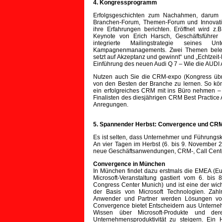
4. Kongressprogramm
Erfolgsgeschichten zum Nachahmen, darum 
Branchen-Forum, Themen-Forum und Innovat
ihre Erfahrungen berichten. Eröffnet wird 
Keynote von Erich Harsch, Geschäftsführer 
integrierte Mailingstrategie seines
Kampagnenmanagements. Zwei Themen beleuc
setzt auf Akzeptanz und gewinnt“ und „Echtze
Einführung des neuen Audi Q 7 – Wie die AUDI AG
Nutzen auch Sie die CRM-expo (Kongress übri
von den Besten der Branche zu lernen. So kön
ein erfolgreiches CRM mit ins Büro nehmen – 
Finalisten des diesjährigen CRM Best Practice 
Anregungen.
5. Spannender Herbst: Convergence und CR
Es ist selten, dass Unternehmer und Führungsk
An vier Tagen im Herbst (6. bis 9. November 
neue Geschäftsanwendungen, CRM-, Call Cent
Convergence in München
In München findet dazu erstmals die EMEA (Eur
Microsoft-Veranstaltung gastiert vom 6. bi
Congress Center Munich) und ist eine der wi
der Basis von Microsoft Technologien. Zahlr
Anwender und Partner werden Lösungen vors
Convergence bietet Entscheidern aus Unterne
Wissen über Microsoft-Produkte und der
Unternehmensproduktivität zu steigern. Ein 