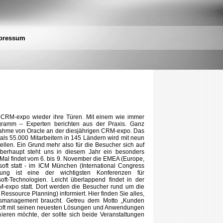
pressum
 CRM-expo wieder ihre Türen. Mit einem wie immer
amm – Experten berichten aus der Praxis. Ganz
lnahme von Oracle an der diesjährigen CRM-expo. Das
ls 55.000 Mitarbeitern in 145 Ländern wird mit neun
ellen. Ein Grund mehr also für die Besucher sich auf
erhaupt steht uns in diesem Jahr ein besonders
Mal findet vom 6. bis 9. November die EMEA (Europe,
oft statt - im ICM München (International Congress
ltung ist eine der wichtigsten Konferenzen für
t-Technologien. Leicht überlappend findet in der
-expo statt. Dort werden die Besucher rund um die
ssource Planning) informiert. Hier finden Sie alles,
gsmanagement braucht. Getreu dem Motto „Kunden
osoft mit seinen neuesten Lösungen und Anwendungen
mieren möchte, der sollte sich beide Veranstaltungen