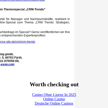
en im Themenspecial „CRM-Trends“
tal für Manager und Nachwuchskräfte, realisiert in
ine-Special zum Thema „CRM Trends: Strategien,
chbeitrags im Special? Gerne veröffentlichen wir Ihre
den entsprechenden Expertenprofilen.
nce-site.de/crm/crm-trends
ting gmbh,
 5, 90763 Fürth,
911-970058-66,
-expo.com
Worth checking out
Casino Ohne Lizenz In 2025
Online Casino
Deutsche Online Casinos