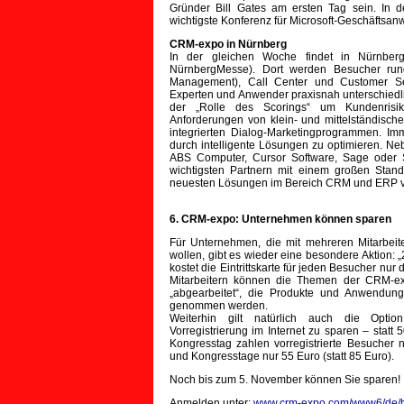
Gründer Bill Gates am ersten Tag sein. In 
wichtigste Konferenz für Microsoft-Geschäftsa
CRM-expo in Nürnberg
In der gleichen Woche findet in Nürnber
NürnbergMesse). Dort werden Besucher ru
Management), Call Center und Customer Ser
Experten und Anwender praxisnah unterschiedli
der „Rolle des Scorings“ um Kundenrisike
Anforderungen von klein- und mittelständis
integrierten Dialog-Marketingprogrammen. I
durch intelligente Lösungen zu optimieren. Ne
ABS Computer, Cursor Software, Sage oder Su
wichtigsten Partnern mit einem großen Stand
neuesten Lösungen im Bereich CRM und ERP vo
6. CRM-expo: Unternehmen können sparen
Für Unternehmen, die mit mehreren Mitarbei
wollen, gibt es wieder eine besondere Aktion: 
kostet die Eintrittskarte für jeden Besucher nur d
Mitarbeitern können die Themen der CRM-ex
„abgearbeitet“, die Produkte und Anwendun
genommen werden.
Weiterhin gilt natürlich auch die Optio
Vorregistrierung im Internet zu sparen – statt
Kongresstag zahlen vorregistrierte Besucher 
und Kongresstage nur 55 Euro (statt 85 Euro).
Noch bis zum 5. November können Sie sparen!
Anmelden unter:
www.crm-expo.com/www6/de/b