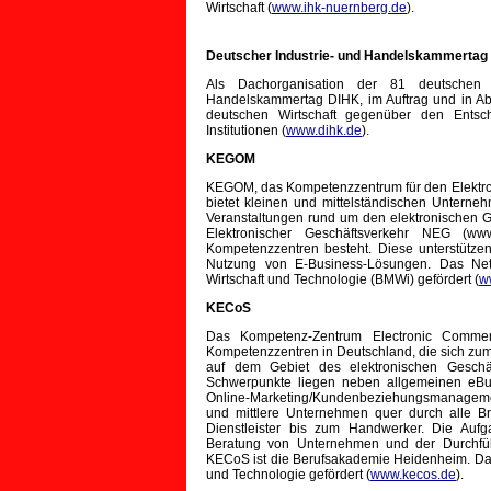
Wirtschaft (
www.ihk-nuernberg.de
).
Deutscher Industrie- und Handelskammertag
Als Dachorganisation der 81 deutschen
Handelskammertag DIHK, im Auftrag und in Ab
deutschen Wirtschaft gegenüber den Entsc
Institutionen (
www.dihk.de
).
KEGOM
KEGOM, das Kompetenzzentrum für den Elektron
bietet kleinen und mittelständischen Untern
Veranstaltungen rund um den elektronischen 
Elektronischer Geschäftsverkehr NEG (w
Kompetenzzentren besteht. Diese unterstütze
Nutzung von E-Business-Lösungen. Das Net
Wirtschaft und Technologie (BMWi) gefördert (
w
KECoS
Das Kompetenz-Zentrum Electronic Comme
Kompetenzzentren in Deutschland, die sich zum
auf dem Gebiet des elektronischen Geschäf
Schwerpunkte liegen neben allgemeinen eBus
Online-Marketing/Kundenbeziehungsmanagemen
und mittlere Unternehmen quer durch alle 
Dienstleister bis zum Handwerker. Die Aufg
Beratung von Unternehmen und der Durchführ
KECoS ist die Berufsakademie Heidenheim. Das
und Technologie gefördert (
www.kecos.de
).