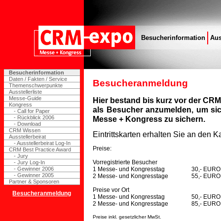
Besucherinformation
Aus
Besucherinformation
Daten / Fakten / Service
Besucheranmeldung
Themenschwerpunkte
Ausstellerliste
Messe-Guide
Hier bestand bis kurz vor der CRM
Kongress
als Besucher anzumelden, um sich 
- Call for Paper
- Rückblick 2006
Messe + Kongress zu sichern.
- Download
CRM Wissen
Eintrittskarten erhalten Sie an den K
Ausstellerbeirat
- Ausstellerbeirat Log-In
Preise:
CRM Best Practice Award
- Jury
Vorregistrierte Besucher
- Jury Log-In
- Gewinner 2006
1 Messe- und Kongresstag
30,- EURO
- Gewinner 2005
2 Messe- und Kongresstage
55,- EURO
Partner & Sponsoren
Preise vor Ort
Besucheranmeldung
1 Messe- und Kongresstag
50,- EURO
2 Messe- und Kongresstage
85,- EURO
Preise inkl. gesetzlicher MwSt.