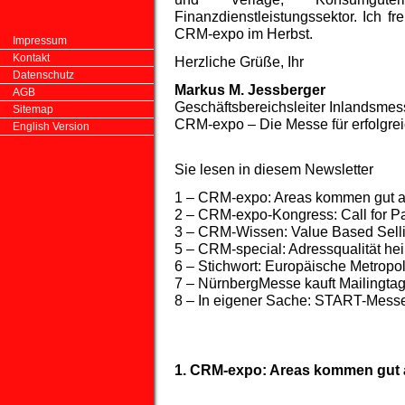
Finanzdienstleistungssektor. Ich f
CRM-expo im Herbst.
Impressum
Kontakt
Herzliche Grüße, Ihr
Datenschutz
Markus M. Jessberger
AGB
Geschäftsbereichsleiter Inlandsme
Sitemap
CRM-expo – Die Messe für erfolg
English Version
Sie lesen in diesem Newsletter
1 – CRM-expo: Areas kommen gut 
2 – CRM-expo-Kongress: Call for P
3 – CRM-Wissen: Value Based Sell
5 – CRM-special: Adressqualität he
6 – Stichwort: Europäische Metropo
7 – NürnbergMesse kauft Mailingta
8 – In eigener Sache: START-Messe 
1. CRM-expo: Areas kommen gut 