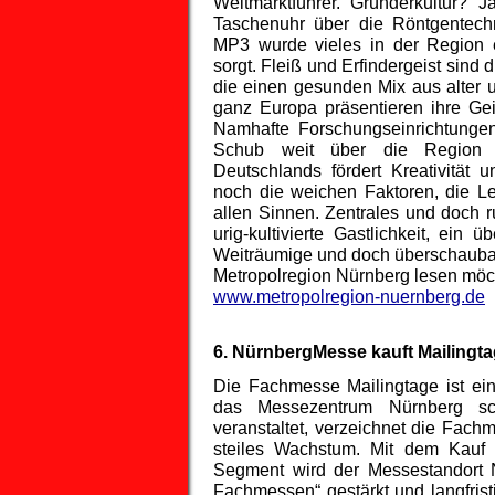
Weltmarktführer. Gründerkultur?
Taschenuhr über die Röntgentec
MP3 wurde vieles in der Region e
sorgt. Fleiß und Erfindergeist sind 
die einen gesunden Mix aus alter u
ganz Europa präsentieren ihre Ge
Namhafte Forschungseinrichtungen
Schub weit über die Region h
Deutschlands fördert Kreativität
noch die weichen Faktoren, die Le
allen Sinnen. Zentrales und doch
urig-kultivierte Gastlichkeit, ein
Weiträumige und doch überschauba
Metropolregion Nürnberg lesen möch
www.metropolregion-nuernberg.de
6. NürnbergMesse kauft Mailingt
Die Fachmesse Mailingtage ist ein
das Messezentrum Nürnberg sch
veranstaltet, verzeichnet die Fach
steiles Wachstum. Mit dem Kauf 
Segment wird der Messestandort N
Fachmessen“ gestärkt und langfristi