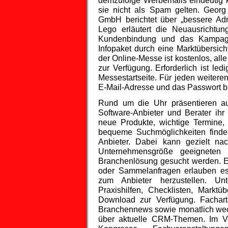
demzufolge Werbemails eindeutig 
sie nicht als Spam gelten. Geor
GmbH berichtet über „bessere Adr
Lego erläutert die Neuausrichtu
Kundenbindung und das Kampag
Infopaket durch eine Marktübersic
der Online-Messe ist kostenlos, a
zur Verfügung. Erforderlich ist led
Messestartseite. Für jeden weiter
E-Mail-Adresse und das Passwort be
Rund um die Uhr präsentieren a
Software-Anbieter und Berater ih
neue Produkte, wichtige Termine, 
bequeme Suchmöglichkeiten finde
Anbieter. Dabei kann gezielt na
Unternehmensgröße geeigneten 
Branchenlösung gesucht werden. E
oder Sammelanfragen erlauben es
zum Anbieter herzustellen. Un
Praxishilfen, Checklisten, Markt
Download zur Verfügung. Fachart
Branchennews sowie monatlich wech
über aktuelle CRM-Themen. Im Ve