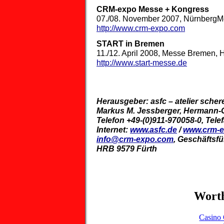
CRM-expo Messe + Kongress
07./08. November 2007, NürnbergM
http://www.crm-expo.com
START in Bremen
11./12. April 2008, Messe Bremen, H
http://www.start-messe.de
Herausgeber: asfc – atelier scher
Markus M. Jessberger, Hermann-G
Telefon +49-(0)911-970058-0, Tele
Internet:
www.asfc.de
/
www.crm-
info@crm-expo.com
, Geschäftsfü
HRB 9579 Fürth
Worth
Casino 