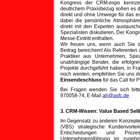
Kongress der CRM-expo kennzeich
deutlichem Praxisbezug sollen es 
direkt und ohne Umwege für das ei
dabei die persönliche Atmosphär
direkt mit den Experten austaus
Spezialisten diskutieren. Der Kongr
Messe-Eintritt enthalten.
Wir freuen uns, wenn auch Sie 
Beitrag bereichern! Als Referent
Praktiker aus Unternehmen, Spez
unabhängige Berater, die erfolgr
Projekte durchgeführt haben, in Fr
noch werden, empfehlen Sie uns do
Einsendeschluss
für das Call for P
Bei Fragen wenden Sie sich bitt
970058-74, E-Mail
ah@asfc.de
3. CRM-Wissen: Value Based Sell
Im Gegensatz zu anderen Konzepten
(VBS) strategische Kundenvortei
Entscheidungen und Prozes
Unternehmensführung im zunehm