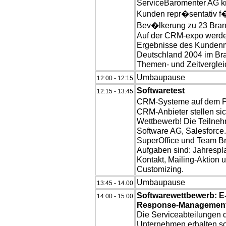
ServiceBaromenter AG k
Kunden repr�sentativ f�
Bev�lkerung zu 23 Bran
Auf der CRM-expo werden
Ergebnisse des Kundenm
Deutschland 2004 im Br
Themen- und Zeitvergleich
Umbaupause
12:00 - 12:15
Softwaretest
12:15 - 13:45
CRM-Systeme auf dem Pr
CRM-Anbieter stellen si
Wettbewerb! Die Teilneh
Software AG, Salesforce
SuperOffice und Team Br
Aufgaben sind: Jahrespla
Kontakt, Mailing-Aktion 
Customizing.
Umbaupause
13:45 - 14.00
Softwarewettbewerb: E-
14:00 - 15:00
Response-Management 
Die Serviceabteilungen 
Unternehmen erhalten so