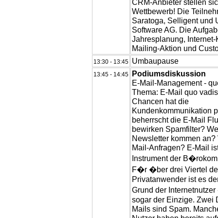
CRM-Anbieter stellen si
Wettbewerb! Die Teilnehm
Saratoga, Selligent und
Software AG. Die Aufgab
Jahresplanung, Internet-
Mailing-Aktion und Cust
Umbaupause
13:30 - 13:45
Podiumsdiskussion
13:45 - 14:45
E-Mail-Management - qu
Thema: E-Mail quo vadi
Chancen hat die
Kundenkommunikation p
beherrscht die E-Mail Fl
bewirken Spamfilter? W
Newsletter kommen an? 
Mail-Anfragen? E-Mail is
Instrument der B�rokom
F�r �ber drei Viertel de
Privatanwender ist es de
Grund der Internetnutzer
sogar der Einzige. Zwei Dr
Mails sind Spam. Manche