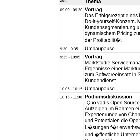
Zeit
Thema
Vortrag
09:00 - 09:30
Das Erfolgsrezept eines 
Do-it-yourself-Konzern. M
Kundensegmentierung u
dynamischem Pricing zur
der Profitabilit�t
Umbaupause
9:30 - 9:35
Vortrag
9:35 - 10:05
Marktstudie Serviceman
Ergebnisse einer Marktu
zum Softwareeinsatz in 
Kundendienst
Umbaupause
10:05 - 10:15
Podiumsdiskussion
10:15 - 11:00
"Quo vadis Open Sourc
Aufzeigen im Rahmen ei
Expertenrunde von Chan
und Potentialen die Ope
L�sungen f�r erwerbswir
und �ffentliche Untern