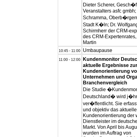
Dieter Scherer, Gesch�f
Veranstalters asfc gmbh; 
Schramma, Oberb�rgerm
Stadt K�ln; Dr. Wolfgang
Schirmherr der CRM-expo
des CRM-Expertenrates, 
Martin
Umbaupause
10:45 - 11:00
Kundenmonitor Deuts
11:00 - 12:00
aktuelle Ergebnisse zu
Kundenorientierung v
Unternehmen und Orga
Branchenvergleich
Die Studie �Kundenmon
Deutschland� wird j�hrl
ver�ffentlicht. Sie erfa
und objektiv das aktuell
Kundenorientierung der 
Dienstleister im deutsch
Markt. Von April bis Aug
wurden im Auftrag von