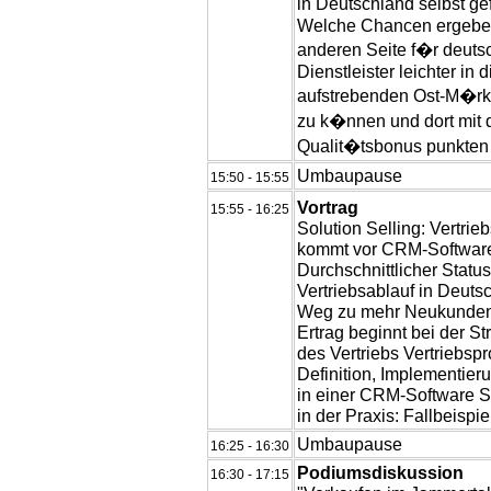
in Deutschland selbst g
Welche Chancen ergeben
anderen Seite f�r deuts
Dienstleister leichter in 
aufstrebenden Ost-M�rk
zu k�nnen und dort mit
Qualit�tsbonus punkte
Umbaupause
15:50 - 15:55
Vortrag
15:55 - 16:25
Solution Selling: Vertrie
kommt vor CRM-Softwar
Durchschnittlicher Statu
Vertriebsablauf in Deuts
Weg zu mehr Neukunden
Ertrag beginnt bei der St
des Vertriebs Vertriebsp
Definition, Implementier
in einer CRM-Software So
in der Praxis: Fallbeispie
Umbaupause
16:25 - 16:30
Podiumsdiskussion
16:30 - 17:15