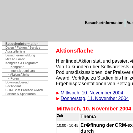
Besucherinformation
Aus
Besucherinformation
Daten / Fakten / Service
Aktionsfläche
Ausstellerliste
Besucheranmeldung
Messe-Guide
Hier findet Aktion statt und passiert vi
Kongress & Programm
Von Talkrunden über Softwaretests 
- Kongress
- Intensivseminare
Podiumsdiskussionen, der Preisverl
- Aktionsfläche
Award, Vorträge zu Studien bis hin 
- Foren
Downloadbereich
Ergebnispräsentationen von Befrag
Fachbeirat
CRM Best Practice Award
Mittwoch, 10. November 2004
Partner & Sponsoren
Donnerstag, 11. November 2004
Mittwoch, 10. November 2004
Zeit
Thema
Er�ffnung der CRM-ex
10:00 - 10:45
durch