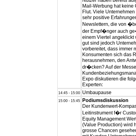
Nutzer haben bereits au
Mail-Werbung hat keine 
Flut. Viele Unternehmen
sehr positive Erfahrunge
Newslettern, die von �b
der Empf�nger auch ge�
einem Viertel angeklickt
gut sind jedoch Unterne
vorbereitet, dass immer 
Konsumenten sich das R
herausnehmen, den Antw
dr�cken? Auf der Messe
Kundenbeziehungsman
Expo diskutieren die fol
Experten:
Umbaupause
14:45 - 15:00
Podiumsdiskussion
15:00 - 15:45
Der Kundenwert-Kompas
Leitinstrument f�r Cust
Equity Management Wert
(Value Production) wird 
grosse Chancen gesehe