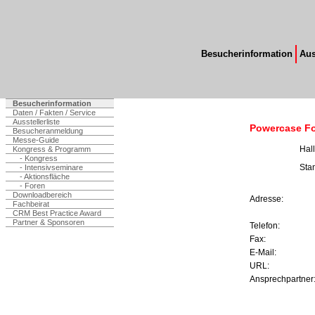
Besucherinformation
Aus
Besucherinformation
Daten / Fakten / Service
Ausstellerliste
Powercase F
Besucheranmeldung
Messe-Guide
Hal
Kongress & Programm
- Kongress
Sta
- Intensivseminare
- Aktionsfläche
- Foren
Downloadbereich
Adresse:
Fachbeirat
CRM Best Practice Award
Partner & Sponsoren
Telefon:
Fax:
E-Mail:
URL:
Ansprechpartner