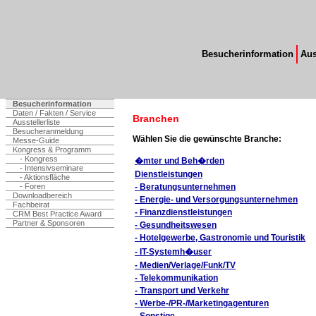
Besucherinformation
Aus
Besucherinformation
Daten / Fakten / Service
Branchen
Ausstellerliste
Besucheranmeldung
Wählen Sie die gewünschte Branche:
Messe-Guide
Kongress & Programm
- Kongress
�mter und Beh�rden
- Intensivseminare
Dienstleistungen
- Aktionsfläche
- Foren
- Beratungsunternehmen
Downloadbereich
- Energie- und Versorgungsunternehmen
Fachbeirat
- Finanzdienstleistungen
CRM Best Practice Award
Partner & Sponsoren
- Gesundheitswesen
- Hotelgewerbe, Gastronomie und Touristik
- IT-Systemh�user
- Medien/Verlage/Funk/TV
- Telekommunikation
- Transport und Verkehr
- Werbe-/PR-/Marketingagenturen