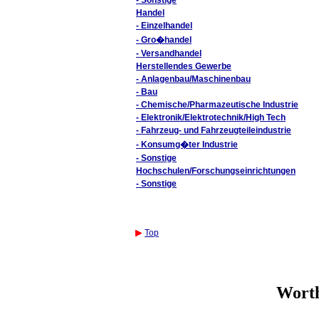
- Sonstige
Handel
- Einzelhandel
- Gro�handel
- Versandhandel
Herstellendes Gewerbe
- Anlagenbau/Maschinenbau
- Bau
- Chemische/Pharmazeutische Industrie
- Elektronik/Elektrotechnik/High Tech
- Fahrzeug- und Fahrzeugteileindustrie
- Konsumg�ter Industrie
- Sonstige
Hochschulen/Forschungseinrichtungen
- Sonstige
Top
Worth