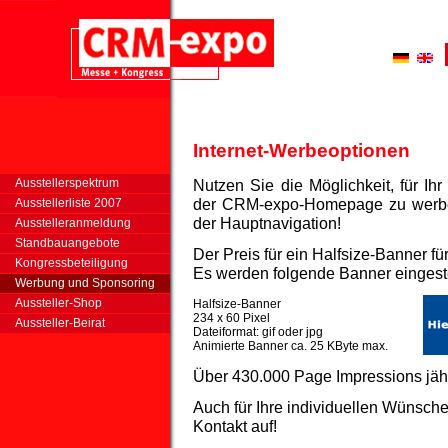
Internet-Werbeoptionen
Ausstellerspektrum
Nutzen Sie die Möglichkeit, für I
der CRM-expo-Homepage zu werben.
Ausstellerliste 2007
der Hauptnavigation!
Ausstelleranmeldung
Standbauangebote
Der Preis für ein Halfsize-Banner fü
Kongressbeteiligung
Es werden folgende Banner eingeste
Werbung und Sponsoring
Aussteller-Shop
Halfsize-Banner
234 x 60 Pixel
Aussteller-Beirat
Dateiformat: gif oder jpg
Animierte Banner ca. 25 KByte max.
Über 430.000 Page Impressions jähr
Auch für Ihre individuellen Wünsche 
Kontakt auf!