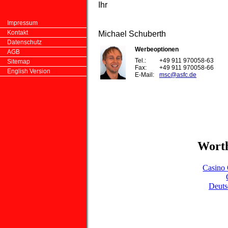
Ihr
Impressum
Kontakt
Michael Schuberth
Datenschutz
Werbeoptionen
AGB
Tel.:
+49 911 970058-63
Sitemap
Fax:
+49 911 970058-66
English Version
E-Mail:
msc@asfc.de
Worth
Casino 
Deuts