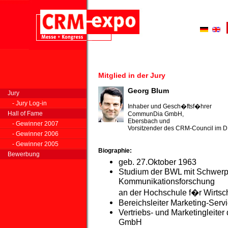
Mitglied in der Jury
Georg Blum
Jury
- Jury Log-in
Inhaber und Gesch�ftsf�hrer
Hall of Fame
CommunDia GmbH,
Ebersbach und
- Gewinner 2007
Vorsitzender des CRM-Council im 
- Gewinner 2006
- Gewinner 2005
Biographie:
Bewerbung
geb. 27.Oktober 1963
Studium der BWL mit Schwerp
Kommunikationsforschung
an der Hochschule f�r Wirtsch
Bereichsleiter Marketing-Serv
Vertriebs- und Marketingleit
GmbH