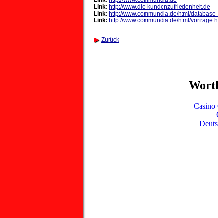
Link:
http://www.commundia.de
Link:
http://www.die-kundenzufriedenheit.de
Link:
http://www.commundia.de/html/database
Link:
http://www.commundia.de/html/vortrage.h
Zurück
Worth
Casino 
Deuts