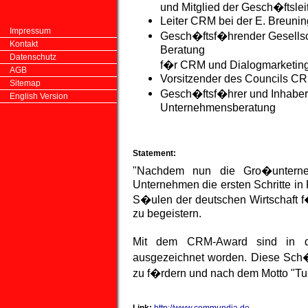
und Mitglied der Gesch�ftslei
Leiter CRM bei der E. Breuni
Impressum
Gesch�ftsf�hrender Gesells
Kontakt
Beratung
Datenschutz
f�r CRM und Dialogmarketin
AGB
Vorsitzender des Councils C
Sitemap
Gesch�ftsf�hrer und Inhab
English Version
Unternehmensberatung
Statement
:
"Nachdem nun die Gro�unterne
Unternehmen die ersten Schritte in
S�ulen der deutschen Wirtschaft 
zu begeistern.
Mit dem CRM-Award sind in der
ausgezeichnet worden. Diese Sch�t
zu f�rdern und nach dem Motto "Tu 