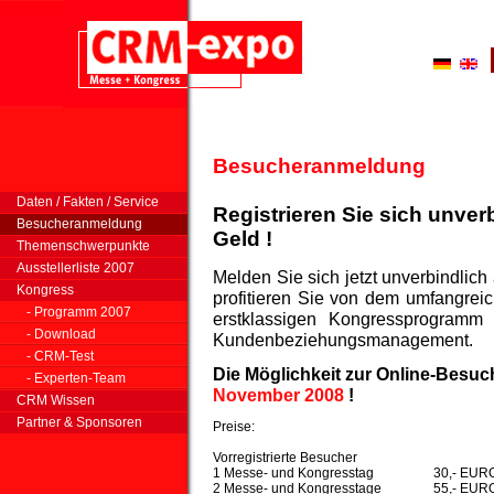
Besucheranmeldung
Daten / Fakten / Service
Registrieren Sie sich unver
Besucheranmeldung
Geld !
Themenschwerpunkte
Ausstellerliste 2007
Melden Sie sich jetzt unverbindli
Kongress
profitieren Sie von dem umfangrei
- Programm 2007
erstklassigen Kongressprogramm
- Download
Kundenbeziehungsmanagement.
- CRM-Test
Die Möglichkeit zur Online-Besu
- Experten-Team
November 2008
!
CRM Wissen
Partner & Sponsoren
Preise:
Vorregistrierte Besucher
1 Messe- und Kongresstag
30,- EUR
2 Messe- und Kongresstage
55,- EUR