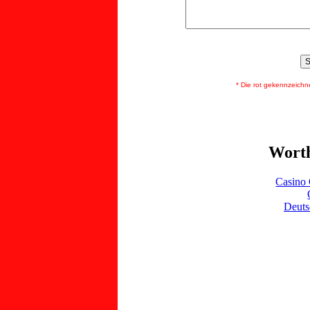
* Die rot gekennzeichnete
Worth
Casino 
Deuts