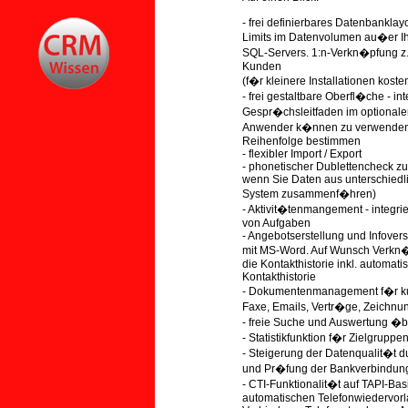
- frei definierbares Datenbankla
Limits im Datenvolumen au�er Ih
SQL-Servers. 1:n-Verkn�pfung z.
Kunden
(f�r kleinere Installationen kos
- frei gestaltbare Oberfl�che - in
Gespr�chsleitfaden im optional
Anwender k�nnen zu verwenden
Reihenfolge bestimmen
- flexibler Import / Export
- phonetischer Dublettencheck zu
wenn Sie Daten aus unterschiedl
System zusammenf�hren)
- Aktivit�tenmangement - integri
von Aufgaben
- Angebotserstellung und Infover
mit MS-Word. Auf Wunsch Verkn
die Kontakthistorie inkl. automat
Kontakthistorie
- Dokumentenmanagement f�r ku
Faxe, Emails, Vertr�ge, Zeichnu
- freie Suche und Auswertung �b
- Statistikfunktion f�r Zielgrup
- Steigerung der Datenqualit�t du
und Pr�fung der Bankverbindung
- CTI-Funktionalit�t auf TAPI-Bas
automatischen Telefonwiedervorl