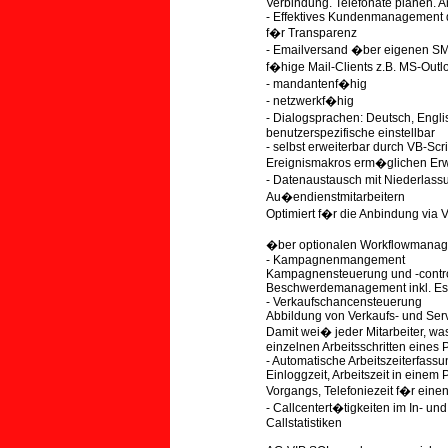
Verbindung. Telefonate planen. An
- Effektives Kundenmanagement dur
f�r Transparenz
- Emailversand �ber eigenen SM
f�hige Mail-Clients z.B. MS-Outl
- mandantenf�hig
- netzwerkf�hig
- Dialogsprachen: Deutsch, Engl
benutzerspezifische einstellbar
- selbst erweiterbar durch VB-Scri
Ereignismakros erm�glichen Erwe
- Datenaustausch mit Niederlas
Au�endienstmitarbeitern
Optimiert f�r die Anbindung via 
�ber optionalen Workflowmanag
- Kampagnenmangement
Kampagnensteuerung und -contro
Beschwerdemanagement inkl. Eska
- Verkaufschancensteuerung
Abbildung von Verkaufs- und Ser
Damit wei� jeder Mitarbeiter, was 
einzelnen Arbeitsschritten eines
- Automatische Arbeitszeiterfassu
Einloggzeit, Arbeitszeit in einem
Vorgangs, Telefoniezeit f�r eine
- Callcentert�tigkeiten im In- un
Callstatistiken