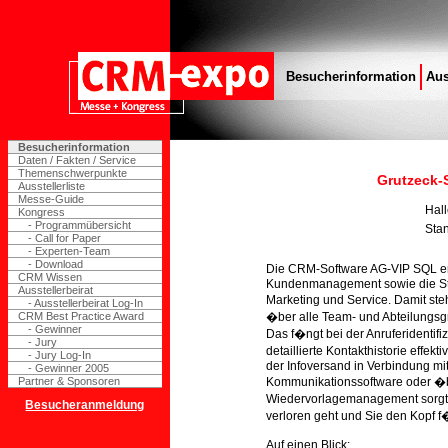
Besucherinformation
Aus
Besucherinformation
Daten / Fakten / Service
Themenschwerpunkte
Grutzeck-
Ausstellerliste
Messe-Guide
Hal
Kongress
- Programmübersicht
Sta
- Call for Paper
- Experten-Team
- Download
Die CRM-Software AG-VIP SQL er
CRM Wissen
Kundenmanagement sowie die Ste
Ausstellerbeirat
Marketing und Service. Damit st
- Ausstellerbeirat Log-In
CRM Best Practice Award
�ber alle Team- und Abteilungs
- Gewinner
Das f�ngt bei der Anruferidentif
- Jury
detaillierte Kontakthistorie effek
- Jury Log-In
der Infoversand in Verbindung mit
- Gewinner 2005
Partner & Sponsoren
Kommunikationssoftware oder �be
Wiedervorlagemanagement sorgt 
Besucheranmeldung
verloren geht und Sie den Kopf f
Auf einen Blick: