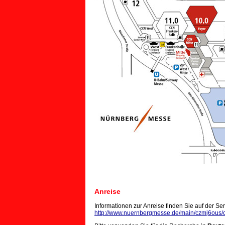
Anreise
Informationen zur Anreise finden Sie auf der S
http://www.nuernbergmesse.de/main/czmj6ous/