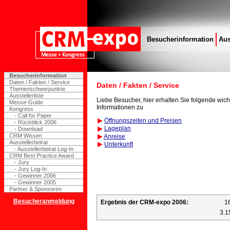
Besucherinformation
Aus
Besucherinformation
Daten / Fakten / Service
Daten / Fakten / Service
Themenschwerpunkte
Ausstellerliste
Liebe Besucher, hier erhalten Sie folgende wich
Messe-Guide
Informationen zu
Kongress
- Call for Paper
Öffnungszeiten und Preisen
- Rückblick 2006
Lageplan
- Download
CRM Wissen
Anreise
Ausstellerbeirat
Unterkunft
- Ausstellerbeirat Log-In
CRM Best Practice Award
- Jury
- Jury Log-In
- Gewinner 2006
- Gewinner 2005
Partner & Sponsoren
Besucheranmeldung
Ergebnis der CRM-expo 2006:
16
3.1