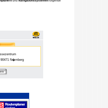
nplanern
und
Navigationssystemen
folgende
ssezentrum
- 90471 N�rnberg