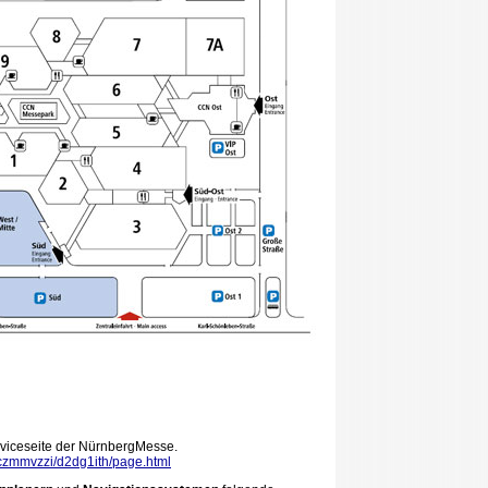
erviceseite der NürnbergMesse.
czmmvzzi/d2dg1ith/page.html