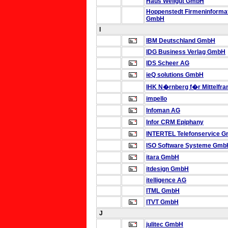
Haus Weilgut GmbH
Hoppenstedt Firmeninforma
GmbH
I
IBM Deutschland GmbH
IDG Business Verlag GmbH
IDS Scheer AG
ieQ solutions GmbH
IHK N�rnberg f�r Mittelfra
impello
Infoman AG
Infor CRM Epiphany
INTERTEL Telefonservice 
ISO Software Systeme Gmb
itara GmbH
itdesign GmbH
itelligence AG
ITML GmbH
ITVT GmbH
J
julitec GmbH