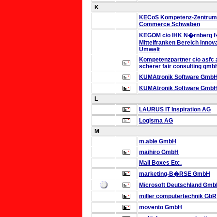
K
KECoS
Kompetenz-Zentrum 
Commerce Schwaben
KEGOM c/o IHK N�rnberg 
Mittelfranken
Bereich Innova
Umwelt
Kompetenzpartner
c/o asfc 
scherer fair consulting gmb
KUMAtronik Software Gmb
KUMAtronik Software Gmb
L
LAURUS IT Inspiration AG
Logisma AG
M
m.able GmbH
maihiro GmbH
Mail Boxes Etc.
marketing-B�RSE GmbH
Microsoft Deutschland Gm
miller computertechnik GbR
movento GmbH