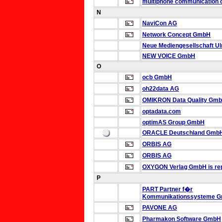
multiphone communication
N
NaviCon AG
Network Concept GmbH
Neue Mediengesellschaft 
NEW VOICE GmbH
O
ocb GmbH
oh22data AG
OMIKRON Data Quality Gm
optadata.com
optimAS Group GmbH
ORACLE Deutschland Gmb
ORBIS AG
ORBIS AG
OXYGON Verlag GmbH
is re
P
PART Partner f�r
Kommunikationssysteme 
PAVONE AG
Pharmakon Software GmbH