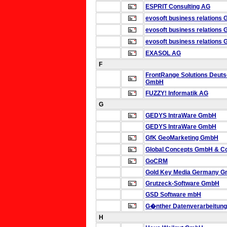
ESPRIT Consulting AG
evosoft business relations
evosoft business relations
evosoft business relations
EXASOL AG
F
FrontRange Solutions Deuts
GmbH
FUZZY! Informatik AG
G
GEDYS IntraWare GmbH
GEDYS IntraWare GmbH
GfK GeoMarketing GmbH
Global Concepts GmbH & C
GoCRM
Gold Key Media Germany 
Grutzeck-Software GmbH
GSD Software mbH
G�nther Datenverarbeitun
H