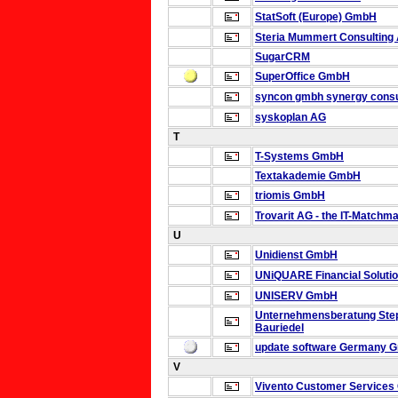
StatSoft (Europe) GmbH
Steria Mummert Consulting
SugarCRM
SuperOffice GmbH
syncon gmbh
synergy consu
syskoplan AG
T
T-Systems GmbH
Textakademie GmbH
triomis GmbH
Trovarit AG - the IT-Matchm
U
Unidienst GmbH
UNiQUARE Financial Solut
UNISERV GmbH
Unternehmensberatung Ste
Bauriedel
update software Germany 
V
Vivento Customer Service