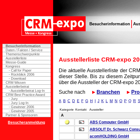
Besucherinformation
Aus
Besucherinformation
Daten / Fakten / Service
Themenschwerpunkte
Ausstellerliste
Ausstellerliste CRM-expo 2
Messe-Guide
Kongress
Die aktuelle Ausstellerliste der C
- Call for Paper
- Rückblick 2006
dieser Stelle. Bis zu diesem Zeitpu
- Download
über die Aussteller der CRM-expo 20
CRM Wissen
Ausstellerbeirat
- Ausstellerbeirat Log-In
Suche nach
Branchen
Pro
CRM Best Practice Award
- Jury
A
B
C
D
E
F
G
H
I
J
K
L
M
N
O
P
Q
R
- Jury Log-In
- Gewinner 2006
Kategorie
Kontakt
Aussteller
- Gewinner 2005
Partner & Sponsoren
A
ABS Computer GmbH
Besucheranmeldung
ABSOLIT Dr. Schwarz Consu
acomHOLDING GmbH