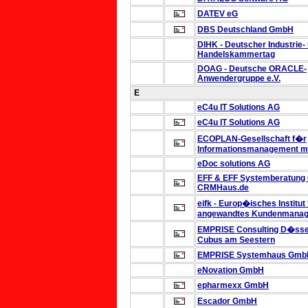
DATEV eG
DBS Deutschland GmbH
DIHK - Deutscher Industrie-
Handelskammertag
DOAG - Deutsche ORACLE-
Anwendergruppe e.V.
E
eC4u IT Solutions AG
eC4u IT Solutions AG
ECOPLAN-Gesellschaft f�r
Informationsmanagement 
eDoc solutions AG
EFF & EFF Systemberatun
CRMHaus.de
eifk - Europ�isches Institut
angewandtes Kundenmana
EMPRISE Consulting D�sse
Cubus am Seestern
EMPRISE Systemhaus Gmb
eNovation GmbH
epharmexx GmbH
Escador GmbH