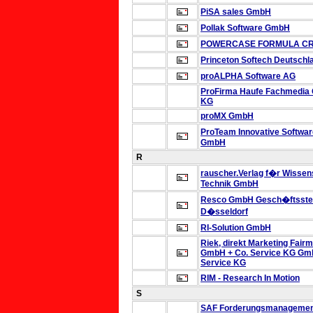
PiSA sales GmbH
Pollak Software GmbH
POWERCASE FORMULA C
Princeton Softech Deutsch
proALPHA Software AG
ProFirma
Haufe Fachmedia
KG
proMX GmbH
ProTeam Innovative Softwa
GmbH
R
rauscher.Verlag f�r Wissen
Technik GmbH
Resco GmbH
Gesch�ftsste
D�sseldorf
RI-Solution GmbH
Riek, direkt Marketing Fair
GmbH + Co. Service KG
Gmb
Service KG
RIM - Research In Motion
S
SAF Forderungsmanageme