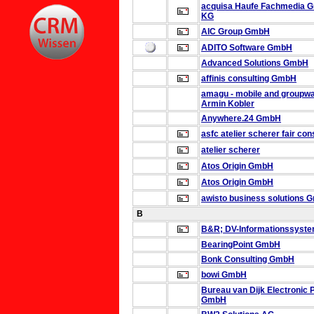
acquisa
Haufe Fachmedia 
KG
AIC Group GmbH
ADITO Software GmbH
Advanced Solutions GmbH
affinis consulting GmbH
amagu - mobile and groupw
Armin Kobler
Anywhere.24 GmbH
asfc atelier scherer fair co
atelier scherer
Atos Origin GmbH
Atos Origin GmbH
awisto business solutions
B
B&R; DV-Informationssys
BearingPoint GmbH
Bonk Consulting GmbH
bowi GmbH
Bureau van Dijk Electronic 
GmbH