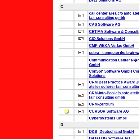
BW2 Solutions AG
C
call center area
c/o asfc ate
fair consulting gmbh
CAS Software AG
CETIMA Software & Consul
CIO Solutions GmbH
CMP-WEKA Verlag GmbH
cobra - computer�s brain
Communication Center N�r
GmbH
ConSol* Software GmbH
Con
Solutions
CRM Best Practice Award 2
atelier scherer fair consult
CRM-Info-Pool
c/o asfc atel
fair consulting gmbh
CRM-Zentrum
CURSOR Software AG
Cybersystems GmbH
D
D&B; Deutschland GmbH
DATALOG Software AG