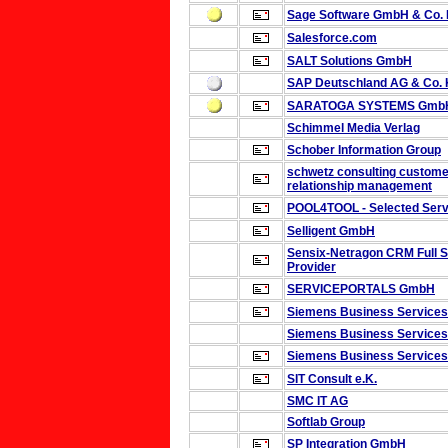
Sage Software GmbH & Co.
Salesforce.com
SALT Solutions GmbH
SAP Deutschland AG & Co.
SARATOGA SYSTEMS Gmb
Schimmel Media Verlag
Schober Information Group
schwetz consulting
custome
relationship management
POOL4TOOL - Selected Ser
Selligent GmbH
Sensix-Netragon
CRM Full S
Provider
SERVICEPORTALS GmbH
Siemens Business Service
Siemens Business Service
Siemens Business Service
SIT Consult e.K.
SMC IT AG
Softlab Group
SP Integration GmbH