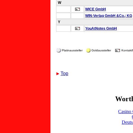
W
WICE GmbH
WIN-Verlag GmbH &Co.; KG
Y
YouAtNotes GmbH
Platinaussteller
Goldaussteller
Kontaktf
Top
Worth
Casino 
Deuts