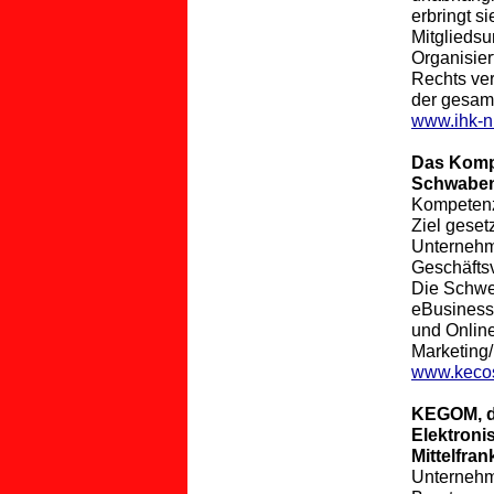
erbringt si
Mitgliedsu
Organisier
Rechts ver
der gesamt
www.ihk-n
Das Komp
Schwaben
Kompetenz
Ziel geset
Unternehm
Geschäftsv
Die Schwe
eBusiness
und Onlin
Marketin
www.keco
KEGOM, d
Elektroni
Mittelfra
Unternehm