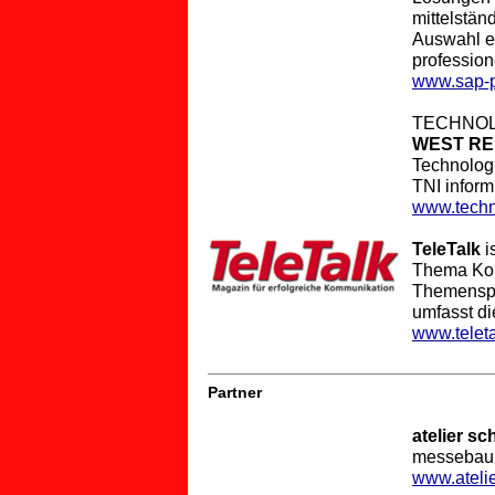
mittelstän
Auswahl e
professio
www.sap-p
TECHNOL
WEST RE
Technologi
TNI inform
www.tech
TeleTalk
i
Thema Kom
Themenspe
umfasst di
www.teleta
Partner
atelier sc
messebau 
www.ateli