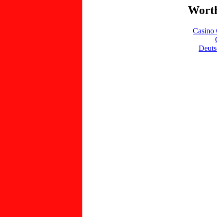
Worth
Casino 
Deuts