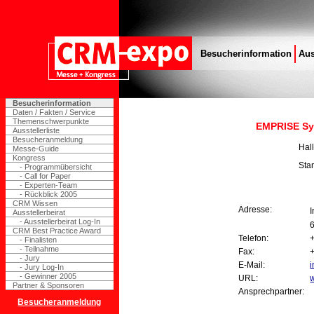
Besucherinformation
Aus
Besucherinformation
Daten / Fakten / Service
Themenschwerpunkte
EMPRISE S
Ausstellerliste
Besucheranmeldung
Hal
Messe-Guide
Kongress
Sta
- Programmübersicht
- Call for Paper
- Experten-Team
- Rückblick 2005
CRM Wissen
Adresse:
Ausstellerbeirat
- Ausstellerbeirat Log-In
CRM Best Practice Award
Telefon:
- Finalisten
- Teilnahme
Fax:
- Jury
E-Mail:
- Jury Log-In
- Gewinner 2005
URL:
Partner & Sponsoren
Ansprechpartner:
Besucheranmeldung