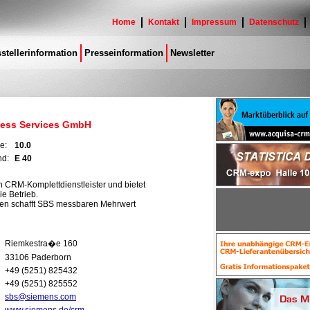
Home
Kontakt
Impressum
Datenschutz
stellerinformation
Presseinformation
Newsletter
ess Services GmbH
le:
10.0
nd:
E 40
n CRM-Komplettdienstleister und bietet
e Betrieb.
en schafft SBS messbaren Mehrwert
Riemkestra�e 160
33106 Paderborn
+49 (5251) 825432
+49 (5251) 825552
sbs@siemens.com