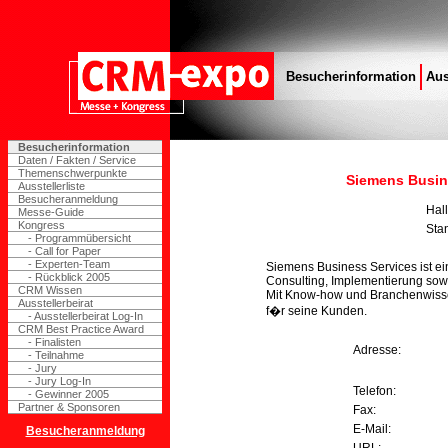
Besucherinformation
Aus
Besucherinformation
Daten / Fakten / Service
Themenschwerpunkte
Siemens Busin
Ausstellerliste
Besucheranmeldung
Hal
Messe-Guide
Kongress
Sta
- Programmübersicht
- Call for Paper
- Experten-Team
Siemens Business Services ist ei
- Rückblick 2005
Consulting, Implementierung sowi
CRM Wissen
Mit Know-how und Branchenwiss
Ausstellerbeirat
f�r seine Kunden.
- Ausstellerbeirat Log-In
CRM Best Practice Award
- Finalisten
Adresse:
- Teilnahme
- Jury
- Jury Log-In
Telefon:
- Gewinner 2005
Partner & Sponsoren
Fax:
E-Mail:
Besucheranmeldung