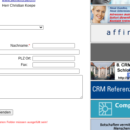
www.siemens.de/crm
:
Herr Christian Koepe
Nachname:
*
PLZ Ort:
Fax:
n Felder müssen ausgefüllt sein!