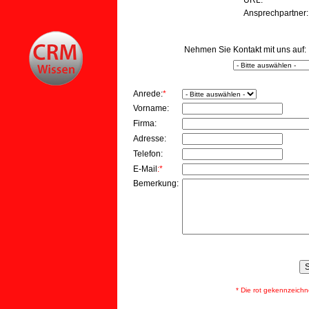
URL:
Ansprechpartner
Nehmen Sie Kontakt mit uns auf:
Anrede:
*
Vorname:
Firma:
Adresse:
Telefon:
E-Mail
:*
Bemerkung:
* Die rot gekennzeichnete