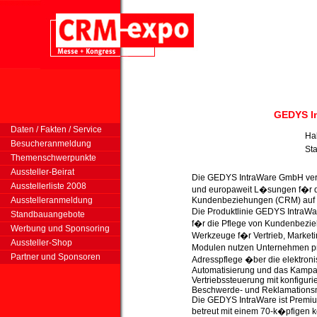
GEDYS I
Daten / Fakten / Service
Ha
Besucheranmeldung
St
Themenschwerpunkte
Aussteller-Beirat
Die GEDYS IntraWare GmbH vertr
Ausstellerliste 2008
und europaweit L�sungen f�r
Ausstelleranmeldung
Kundenbeziehungen (CRM) auf B
Die Produktlinie GEDYS IntraWar
Standbauangebote
f�r die Pflege von Kundenbezie
Werbung und Sponsoring
Werkzeuge f�r Vertrieb, Marketin
Aussteller-Shop
Modulen nutzen Unternehmen pr
Partner und Sponsoren
Adresspflege �ber die elektron
Automatisierung und das Kamp
Vertriebssteuerung mit konfigur
Beschwerde- und Reklamations
Die GEDYS IntraWare ist Premium
betreut mit einem 70-k�pfigen