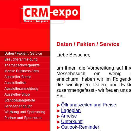
Daten / Fakten / Service
Daten / Fakten / Service
Liebe Besucher,
Besucheranmeldung
Themenschwerpunkte
um Ihnen die Vorbereitung auf Ihr
Mobile Business Area
Messebesuch ein wenig 
Aussteller-Beirat
erleichtern, haben wir im Folgend
Ausstellerliste
die wichtigsten Daten und Fakt
Ausstelleranmeldung
zusammengefasst - wir freuen uns a
Aussteller-Shop
Sie!
Standbauangebote
Öffnungszeiten und Preise
Servicehandbuch
Lageplan
Werbung und Sponsoring
Anreise
Partner und Sponsoren
Unterkunft
Outlook-Reminder