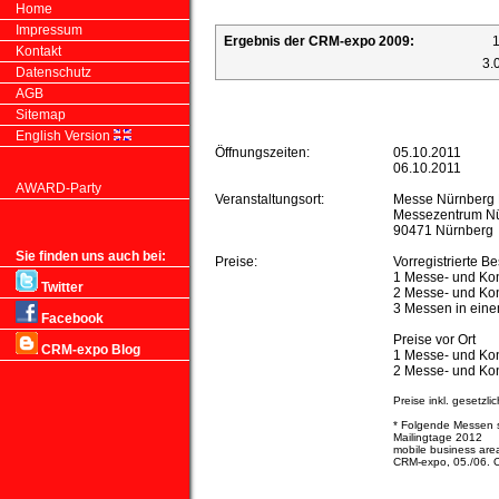
Home
Impressum
Ergebnis der CRM-expo 2009:
1
Kontakt
3.
Datenschutz
AGB
Sitemap
Messe und Kongress
English Version
Öffnungszeiten:
05.10.2011
06.10.2011
AWARD-Party
Veranstaltungsort:
Messe Nürnberg 
Messezentrum N
90471 Nürnberg
Sie finden uns auch bei:
Preise:
Vorregistrierte B
1 Messe- und Ko
Twitter
2 Messe- und Ko
3 Messen in eine
Facebook
Preise vor Ort
CRM-expo Blog
1 Messe- und Ko
2 Messe- und Ko
Preise inkl. gesetzli
* Folgende Messen s
Mailingtage 2012
mobile business are
CRM-expo, 05./06. 