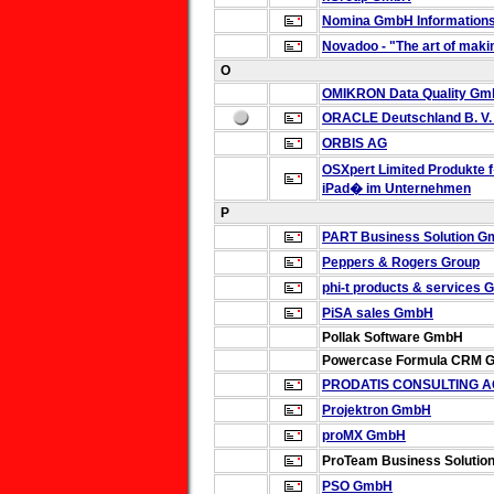
Nomina GmbH
Information
Novadoo - "The art of makin
O
OMIKRON Data Quality G
ORACLE Deutschland B. V.
ORBIS AG
OSXpert Limited
Produkte 
iPad� im Unternehmen
P
PART Business Solution 
Peppers & Rogers Group
phi-t products & services
PiSA sales GmbH
Pollak Software GmbH
Powercase Formula CRM 
PRODATIS CONSULTING A
Projektron GmbH
proMX GmbH
ProTeam
Business Soluti
PSO GmbH