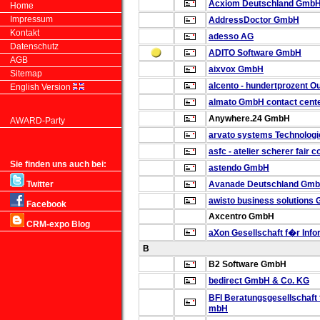
Acxiom Deutschland Gmb
Home
Impressum
AddressDoctor GmbH
Kontakt
adesso AG
Datenschutz
ADITO Software GmbH
AGB
aixvox GmbH
Sitemap
alcento - hundertprozent O
English Version
almato GmbH
contact cente
Anywhere.24 GmbH
AWARD-Party
arvato systems Technolog
asfc - atelier scherer fair 
Sie finden uns auch bei:
astendo GmbH
Twitter
Avanade Deutschland Gm
awisto business solutions
Facebook
Axcentro GmbH
CRM-expo Blog
aXon Gesellschaft f�r In
B
B2 Software GmbH
bedirect GmbH & Co. KG
BFI Beratungsgesellschaft
mbH