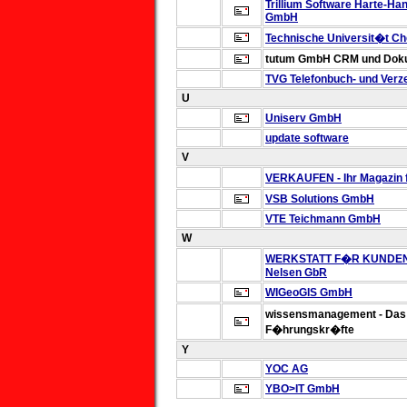
Trillium Software
Harte-Han
GmbH
Technische Universit�t Ch
tutum GmbH
CRM und Dok
TVG Telefonbuch- und Verz
U
Uniserv GmbH
update software
V
VERKAUFEN - Ihr Magazin f
VSB Solutions GmbH
VTE Teichmann GmbH
W
WERKSTATT F�R KUNDE
Nelsen GbR
WIGeoGIS GmbH
wissensmanagement - Das
F�hrungskr�fte
Y
YOC AG
YBO>IT GmbH