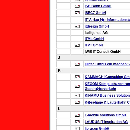
ISB Bonn GmbH
ISEC7 GmbH
IT Verlag f�r Information
itdesign GmbH
itelligence AG
ITML GmbH
ITVT GmbH
IWiS IT-Consult GmbH
J
julitec GmbH
Wir machen So
K
KAMMACHI Consulting G
KEGOM
Kompetenzzentrum
Gesch�ftsverkehr
KINAMU Business Solutio
K�sehage & Lauterhahn 
L
L-mobile solutions GmbH
LAURUS IT Inspiration AG
libracon GmbH