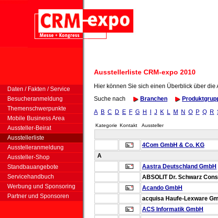
Ausstellerliste CRM-expo 2010
Hier können Sie sich einen Überblick über die
Daten / Fakten / Service
Besucheranmeldung
Suche nach
Branchen
Produktgrup
Themenschwerpunkte
A
B
C
D
E
F
G
H
I
J
K
L
M
N
O
P
Q
R
Mobile Business Area
Kategorie
Kontakt
Aussteller
Aussteller-Beirat
Ausstellerliste
4Com GmbH & Co. KG
Ausstelleranmeldung
A
Aussteller-Shop
Aastra Deutschland GmbH
Standbauangebote
Servicehandbuch
ABSOLIT Dr. Schwarz Consu
Werbung und Sponsoring
Acando GmbH
Partner und Sponsoren
acquisa
Haufe-Lexware Gm
ACS Informatik GmbH