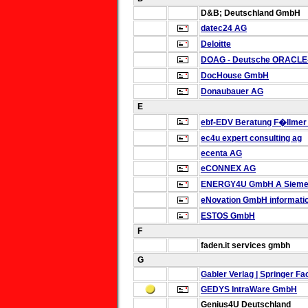
D&B; Deutschland GmbH
datec24 AG
Deloitte
DOAG - Deutsche ORACLE-
DocHouse GmbH
Donaubauer AG
E
ebf-EDV Beratung F�llme
ec4u expert consulting ag
ecenta AG
eCONNEX AG
ENERGY4U GmbH
A Sieme
eNovation GmbH
informat
ESTOS GmbH
F
faden.it services gmbh
G
Gabler Verlag | Springer
GEDYS IntraWare GmbH
Genius4U Deutschland