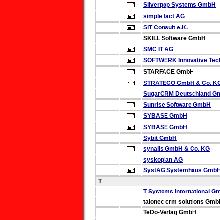
Silverpop Systems GmbH
simple fact AG
SiT Consult e.K.
SKILL Software GmbH
SMC IT AG
SOFTWERK Innovative Tec
STARFACE GmbH
STRATECO GmbH & Co. K
SugarCRM Deutschland G
Sunrise Software GmbH
SYBASE GmbH
SYBASE GmbH
Sybit GmbH
synalis GmbH & Co. KG
syskoplan AG
SystAG Systemhaus Gmb
T
T-Systems International G
talonec crm solutions Gmb
TeDo-Verlag GmbH