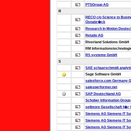
PTSGroup AG
R
RECO
c/o Science to Bus
Osnabr�ck
Research In Motion
Deutsc
Retailo AG
Riverland Solutions GmbH
RM Informationstechnolog
RS systeme GmbH
S
SAE schaarschmidt analyt
Sage Software GmbH
salesforce.com Germany
salesperformer.net
SAP Deutschland AG
Schober Information Grou
sellmore Gesellschaft f�r
Siemens AG
Siemens IT So
Siemens AG
Siemens IT So
Siemens AG
Siemens IT So