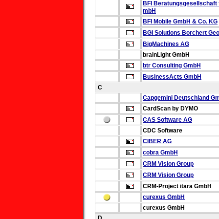
BFI Beratungsgesellschaft
mbH
BFI Mobile GmbH & Co. KG
BGI Solutions
Borchert Ge
BigMachines AG
brainLight GmbH
btr Consulting GmbH
BusinessActs GmbH
C
Capgemini Deutschland G
CardScan by DYMO
CAS Software AG
CDC Software
CIBER AG
cobra GmbH
CRM Vision Group
CRM Vision Group
CRM-Project
itara GmbH
curexus GmbH
curexus GmbH
D