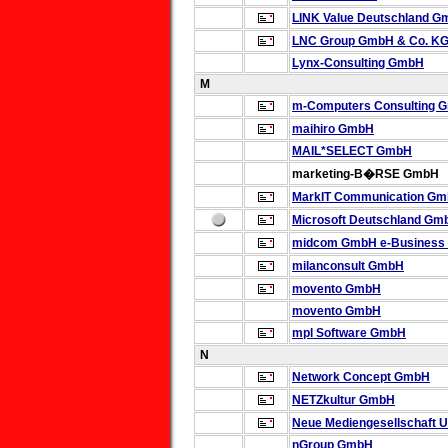
LINK Value Deutschland 
LNC Group GmbH & Co. K
Lynx-Consulting GmbH
M
m-Computers Consulting 
maihiro GmbH
MAIL*SELECT GmbH
marketing-B�RSE GmbH
MarkIT Communication G
Microsoft Deutschland Gm
midcom GmbH e-Business /
milanconsult GmbH
movento GmbH
movento GmbH
mpl Software GmbH
N
Network Concept GmbH
NETZkultur GmbH
Neue Mediengesellschaft 
nGroup GmbH