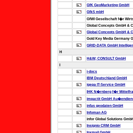
GfK GeoMarketing GmbH
GfkS mbH
GfWI Gesellschaft f�r Wir
Global Concepts GmbH & C
Global Concepts GmbH & C
Gold Key Media Germany
GRID-DATA GmbH
Intellig
H
H&W; CONSULT GmbH
I
i-docs
IBM Deutschland GmbH
igepa IT-Service GmbH
IHK N�rnberg f�r Mittelfr
impactit GmbH
Au�endiens
infas geodaten GmbH
Infoman AG
infor Global Solutions Gmb
Insignio CRM GmbH
Inxmail GmbH