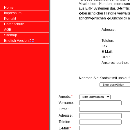
Mitarbeitern, Kunden, Interessen
Home
aus ERP Systemen dar. S�mtlic
Impressum
�bersichtlicher Historie verwalt
sprichw�rtlichen �Durchblick 
Kontakt
Datenschutz
AGB
Adresse:
Sitemap
English Version
Telefon:
Fax:
E-Mail:
URL:
Ansprechpartner:
Nehmen Sie Kontakt mit uns auf
Anrede:
*
Vorname:
Firma:
Adresse:
Telefon:
E-Mail
:*