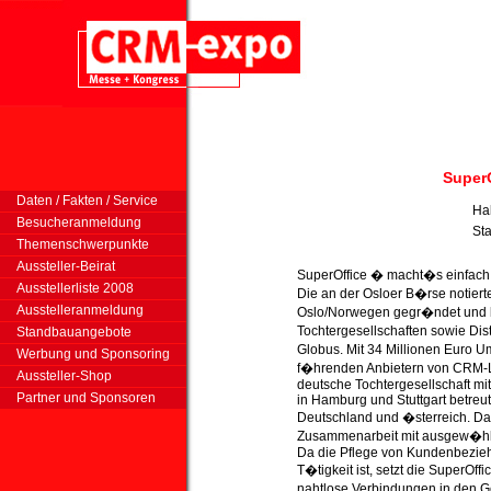
Super
Daten / Fakten / Service
Ha
Besucheranmeldung
St
Themenschwerpunkte
Aussteller-Beirat
SuperOffice � macht�s einfach
Ausstellerliste 2008
Die an der Osloer B�rse notiert
Ausstelleranmeldung
Oslo/Norwegen gegr�ndet und b
Tochtergesellschaften sowie Di
Standbauangebote
Globus. Mit 34 Millionen Euro U
Werbung und Sponsoring
f�hrenden Anbietern von CRM
Aussteller-Shop
deutsche Tochtergesellschaft mi
Partner und Sponsoren
in Hamburg und Stuttgart betreu
Deutschland und �sterreich. Dab
Zusammenarbeit mit ausgew�hlt
Da die Pflege von Kundenbezie
T�tigkeit ist, setzt die SuperOff
nahtlose Verbindungen in den 