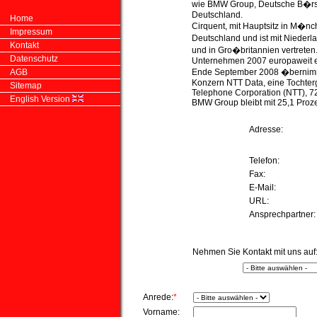
wie BMW Group, Deutsche B�r
Deutschland.
Home
Cirquent, mit Hauptsitz in M�nch
Impressum
Deutschland und ist mit Niederl
Kontakt
und in Gro�britannien vertreten.
Datenschutz
Unternehmen 2007 europaweit e
AGB
Ende September 2008 �bernimmt 
Konzern NTT Data, eine Tochter
Sitemap
Telephone Corporation (NTT), 72
English Version
BMW Group bleibt mit 25,1 Proze
Adresse:
Telefon:
Fax:
E-Mail:
URL:
Ansprechpartner
Nehmen Sie Kontakt mit uns auf
Anrede:
*
Vorname: