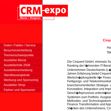
Cirq
Daten / Fakten / Service
Ha
Besucheranmeldung
St
Themenschwerpunkte
Aussteller-Beirat
Die Cirquent GmbH, ehemals Soft
Ausstellerliste 2008
Ranking der f�hrenden IT-Berat
Unternehmen Deutschlands (L�n
Ausstelleranmeldung
Jahren Erfahrung bietet Cirquen
Standbauangebote
Wertsch�pfungskette f�r Finanzd
Werbung und Sponsoring
Fertigungs- und Telekommunika
Aussteller-Shop
branchenorientierten Strategie
Konzeption, Integration und Imp
Partner und Sponsoren
Gesch�ftsprozesse unterst�tzen
Systemen zum Portfolio. Ausgep
Methoden- und Technologiekom
Finance Transformation und App
St�rken des Unternehmens. Ci