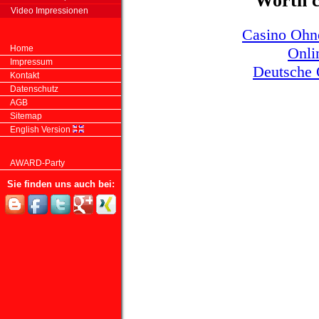
Worth c
Video Impressionen
Casino Ohn
Home
Onli
Impressum
Deutsche 
Kontakt
Datenschutz
AGB
Sitemap
English Version
AWARD-Party
Sie finden uns auch bei: