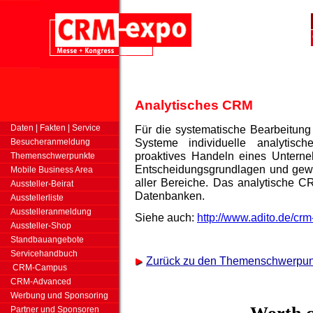
Analytisches CRM
Daten | Fakten | Service
Für die systematische Bearbeitun
Systeme individuelle analytisch
Besucheranmeldung
proaktives Handeln eines Untern
Themenschwerpunkte
Entscheidungsgrundlagen und gewäh
Mobile Business Area
aller Bereiche. Das analytische C
Aussteller-Beirat
Datenbanken.
Ausstellerliste
Ausstelleranmeldung
Siehe auch:
http://www.adito.de/crm
Aussteller-Shop
Standbauangebote
Servicehandbuch
Zurück zu den Themenschwerpu
CRM-Campus
CRM-Advanced
Werbung und Sponsoring
Partner und Sponsoren