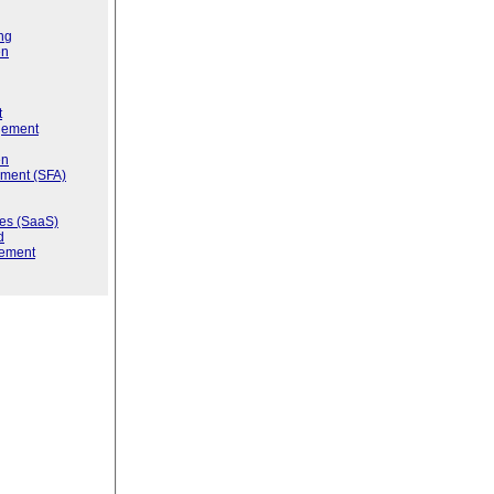
ng
en
t
gement
en
ment (SFA)
ces (SaaS)
d
ement