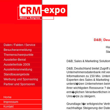
D&B; Deu
Daten / Fakten / Service
Ha
Besucheranmeldung
St
Themenschwerpunkte
Aussteller-Beirat
D&B; Sales & Marketing Solutio
Ausstellerliste 2009
D&B; Deutschland bietet Zugriff
Ausstelleranmeldung
Unternehmensdatenbank mit vert
Standbauangebote
Informationen zu 150 Mio. Unt
Werbung und Sponsoring
Experten des Sales & Marketing
unterst�tzen Unternehmen beim
Partner und Sponsoren
ihrer wichtigsten Ressource ? 
erm�glichen Verantwortlichen in 
Ums�tze zu steigern.
Home
Impressum
Grundlage f�r erfolgreiche Ver
Kontakt
nachhaltige Steigerung der Date