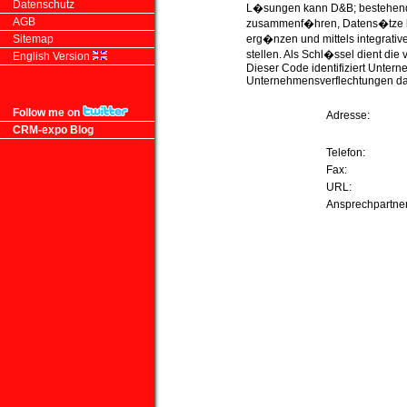
Datenschutz
L�sungen kann D&B; bestehen
AGB
zusammenf�hren, Datens�tze be
Sitemap
erg�nzen und mittels integrativ
stellen. Als Schl�ssel dient di
English Version
Dieser Code identifiziert Unter
Unternehmensverflechtungen dam
Follow me on
Adresse:
CRM-expo Blog
Telefon:
Fax:
URL:
Ansprechpartne