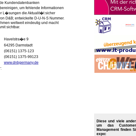
de Kundendatenbanken
reinigen, um fehlende Informationen
er L�sungen die Aktualit�t sicher
e von D&B; entwickelte D-U-N-S Nummer.
nehmen weltweit eindeutig und macht
it sichtbar.
Havelstra�e 9
64295 Darmstadt
(06151) 1375-123
(06151) 1375-99123
www.dnbgermany.de
r:
Diese und viele ande
um das Customer 
Management finden Si
expo: