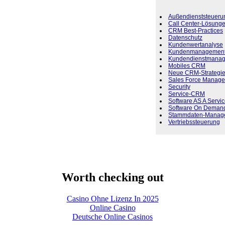
Außendienststeueru
Call Center-Lösung
CRM Best-Practices
Datenschutz
Kundenwertanalyse
Kundenmanagemen
Kundendienstmana
Mobiles CRM
Neue CRM-Strategi
Sales Force Manage
Security
Service-CRM
Software AS A Servi
Software On Deman
Stammdaten-Manag
Vertriebssteuerung
Worth checking out
Casino Ohne Lizenz In 2025
Online Casino
Deutsche Online Casinos