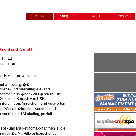
Messe
Kongress
Award
Presse
tschland GmbH
lle:
12
and:
F 30
ns: Erkennen, was passt
 auf weltweit gr��te
riebs- und marketingrelevante
ernehmen aus �ber 220 L�ndern. Die
 Solutions Bereich von D&B;
 Bereinigen, Anreichern und Auswerten
dem Wissen �ber ihre Kunden, und
Vertrieb und Marketing, gezielt
triebs- und Marketingma�nahmen ist die
nqualit�t. Mit Hilfe entsprechender