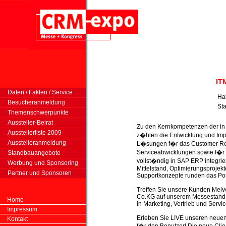
IT
Daten / Fakten / Service
Ha
Besucheranmeldung
St
Themenschwerpunkte
Aussteller-Beirat
Zu den Kernkompetenzen der i
Ausstellerliste 2009
z�hlen die Entwicklung und Im
Ausstelleranmeldung
L�sungen f�r das Customer Re
Serviceabwicklungen sowie f�r 
Standbauangebote
vollst�ndig in SAP ERP integri
Werbung und Sponsoring
Mittelstand, Optimierungsproje
Partner und Sponsoren
Supportkonzepte runden das Po
Treffen Sie unsere Kunden Me
Co.KG auf unserem Messestand u
Home
in Marketing, Vertrieb und Servi
Impressum
Erleben Sie LIVE unseren neuen
Kontakt