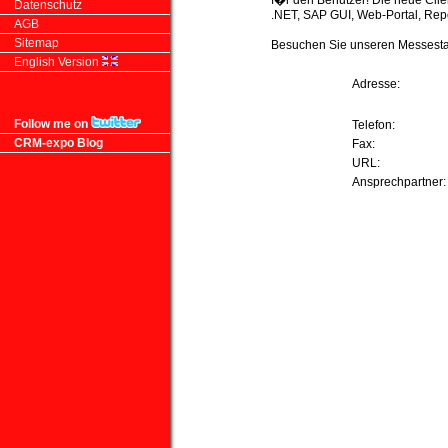
f�r den Benutzer! Die neue Clie
Datenschutz
.NET, SAP GUI, Web-Portal, Repo
AGB
Sitemap
Besuchen Sie unseren Messesta
English Version
Adresse:
Follow me on
Telefon:
CRM-expo Blog
Fax:
URL:
Ansprechpartner