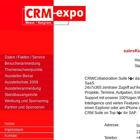
salesK
Daten / Fakten / Service
Ha
Besucheranmeldung
St
Themenschwerpunkte
Aussteller-Beirat
CRM/Collaboration Suite f�r da
Ausstellerliste 2009
SaaS.
24x7x365 zentraler Zugriff auf
Ausstelleranmeldung
Projekte, Termine, Aufgaben, Ema
Standbauangebote
Support mit unserer 100%igen 
Werbung und Sponsoring
Intelligence und vielen Feature
Partner und Sponsoren
einen Explorer oder am iPhone ab
CRM Suite on Top f�r ihr SAP.
Home
Adresse:
S
Impressum
1
Kontakt
Telefon:
+4