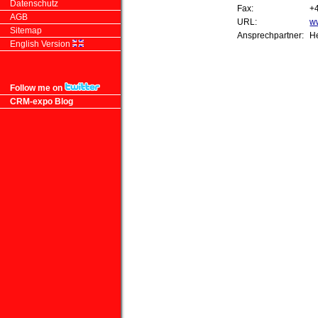
Datenschutz
Fax:
+4
AGB
URL:
w
Sitemap
Ansprechpartner:
H
English Version
Follow me on
CRM-expo Blog