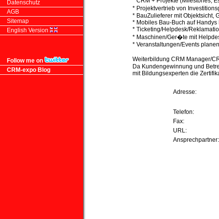
* CRM + Projekte (Milestones, E
Datenschutz
* Projektvertrieb von Investition
AGB
* BauZulieferer mit Objektsich
Sitemap
* Mobiles Bau-Buch auf Handys l
* Ticketing/Helpdesk/Reklamat
English Version
* Maschinen/Ger�te mit Helpdesk,
* Veranstaltungen/Events planen
Weiterbildung CRM Manager/CRM
Follow me on
Da Kundengewinnung und Betreuu
CRM-expo Blog
mit Bildungsexperten die Zertifik
Adresse:
Telefon:
Fax:
URL:
Ansprechpartner