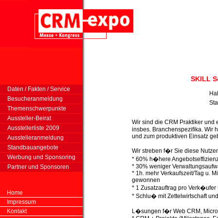
SKILL 
Daten / Fakten / Service
Hal
Besucheranmeldung
St
Themenschwerpunkte
Aussteller-Beirat
Wir sind die CRM Praktiker und
Ausstellerliste 2009
insbes. Branchenspezifika. Wir 
und zum produktiven Einsatz geb
Ausstelleranmeldung
Standbauangebote
Wir streben f�r Sie diese Nutze
Werbung und Sponsoring
* 60% h�here Angebotseffizien
* 30% weniger Verwaltungsaufw
Partner und Sponsoren
* 1h. mehr Verkaufszeit/Tag u. Mi
gewonnen
* 1 Zusatzauftrag pro Verk�ufer
Home
* Schlu� mit Zettelwirtschaft un
Impressum
Kontakt
L�sungen f�r Web CRM, Micros