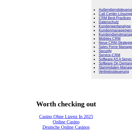
Außendienststeueru
Call Center-Lösung
CRM Best-Practices
Datenschutz
Kundenwertanalyse
Kundenmanagemen
Kundendienstmana
Mobiles CRM
Neue CRM-Strategi
Sales Force Manage
Security
Service-CRM
Software AS A Servi
Software On Deman
Stammdaten-Manag
Vertriebssteuerung
Worth checking out
Casino Ohne Lizenz In 2025
Online Casino
Deutsche Online Casinos