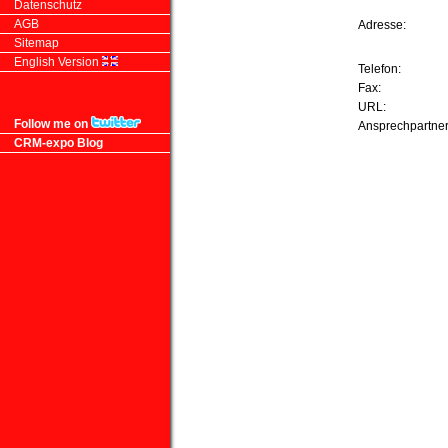
Datenschutz
AGB
Adresse:
Sitemap
English Version
Telefon:
Fax:
URL:
Follow me on
Ansprechpartne
CRM-expo Blog