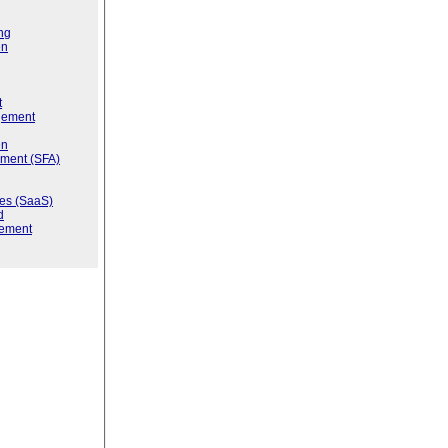
ng
en
t
gement
en
ment (SFA)
ces (SaaS)
d
ement