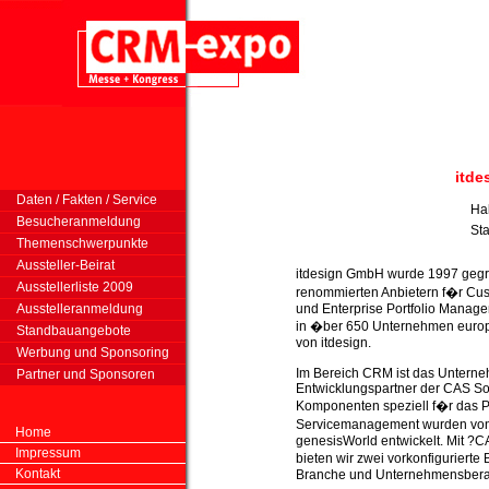
itd
Daten / Fakten / Service
Ha
Besucheranmeldung
St
Themenschwerpunkte
Aussteller-Beirat
itdesign GmbH wurde 1997 geg
Ausstellerliste 2009
renommierten Anbietern f�r Cu
Ausstelleranmeldung
und Enterprise Portfolio Manag
in �ber 650 Unternehmen europ
Standbauangebote
von itdesign.
Werbung und Sponsoring
Im Bereich CRM ist das Untern
Partner und Sponsoren
Entwicklungspartner der CAS Sof
Komponenten speziell f�r das 
Servicemanagement wurden von 
Home
genesisWorld entwickelt. Mit ?
Impressum
bieten wir zwei vorkonfigurierte
Kontakt
Branche und Unternehmensbera