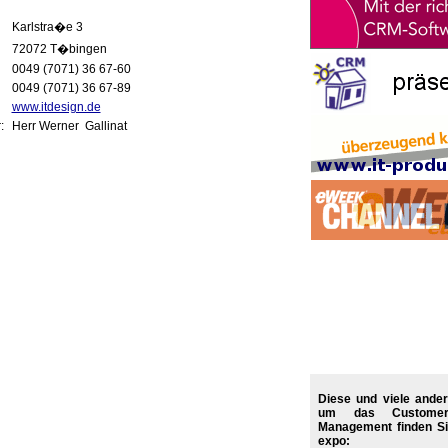
Karlstra�e 3
72072 T�bingen
0049 (7071) 36 67-60
0049 (7071) 36 67-89
www.itdesign.de
r:
Herr Werner Gallinat
Diese und viele ande
um das Customer 
Management finden Si
expo: