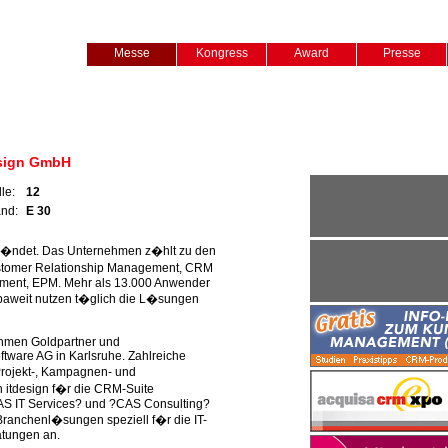
Messe
Kongress
Award
Presse
esign GmbH
lle:
12
and:
E 30
r�ndet. Das Unternehmen z�hlt zu den
stomer Relationship Management, CRM
ement, EPM. Mehr als 13.000 Anwender
aweit nutzen t�glich die L�sungen
ehmen Goldpartner und
tware AG in Karlsruhe. Zahlreiche
Projekt-, Kampagnen- und
itdesign f�r die CRM-Suite
CAS IT Services? und ?CAS Consulting?
 Branchenl�sungen speziell f�r die IT-
tungen an.