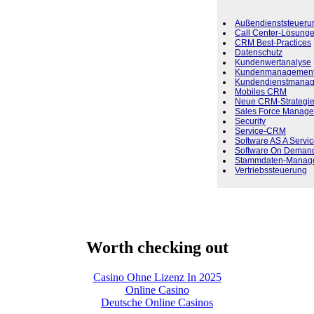
Außendienststeueru
Call Center-Lösung
CRM Best-Practices
Datenschutz
Kundenwertanalyse
Kundenmanagemen
Kundendienstmana
Mobiles CRM
Neue CRM-Strategi
Sales Force Manage
Security
Service-CRM
Software AS A Servi
Software On Deman
Stammdaten-Manag
Vertriebssteuerung
Worth checking out
Casino Ohne Lizenz In 2025
Online Casino
Deutsche Online Casinos