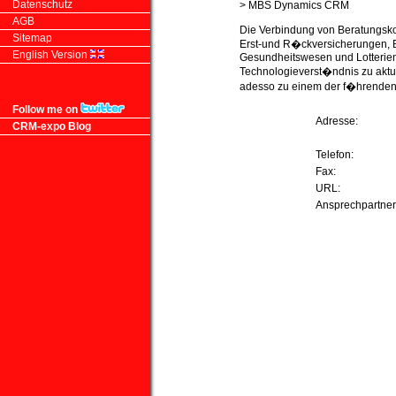
Datenschutz
> MBS Dynamics CRM
AGB
Die Verbindung von Beratungsk
Sitemap
Erst-und R�ckversicherungen, B
English Version
Gesundheitswesen und Lotterien,
Technologieverst�ndnis zu aktu
adesso zu einem der f�hrenden 
Follow me on
Adresse:
CRM-expo Blog
Telefon:
Fax:
URL:
Ansprechpartner