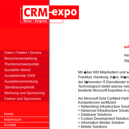
ad
Daten / Fakten / Service
Hal
Besucheranmeldung
St
Themenschwerpunkte
Aussteller-Beirat
Mit �ber 600 Mitarbeitern und a
Ausstellerliste 2009
Frankfurt, Hamburg, K�ln, M�nc
Ausstelleranmeldung
der f�hrenden IT-Dienstleister
Technologisch bietet adesso n
Standbauangebote
fundierte Microsoft-Expertise in
Werbung und Sponsoring
Als Microsoft Gold Certified Part
Partner und Sponsoren
Kompetenzen zertifiziert:
> Networking Infrastructure Solu
> Advanced Infrastructure Soluti
Home
> Database Solutions
> Custom Development Solution
Impressum
> Information Worker Solution
Kontakt
> Mobile Solutions