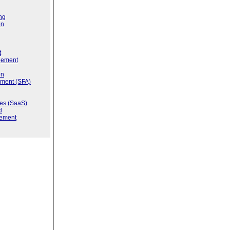
ng
en
t
gement
en
ment (SFA)
ces (SaaS)
d
ement