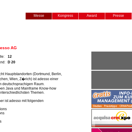
Messe
Kongress
Award
Presse
esso AG
le:
12
and:
D 20
cht Hauptstandorten (Dortmund, Berlin,
hen, Wien, Z�rich) ist adesso einer
 im deutschsprachigen Raum.
eben Java und Mainframe Know-how
 unterschiedlichsten Themen.
ner ist adesso mit folgenden
tions
ons
s