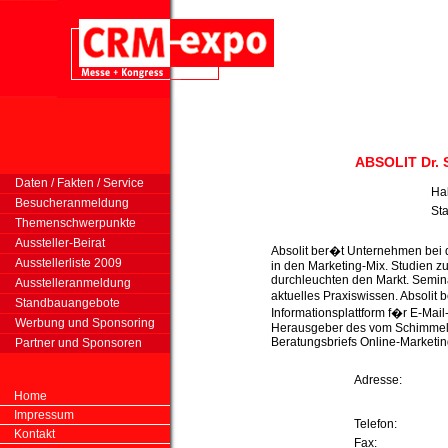
ABSOLIT Dr. 
Daten / Fakten / Service
Ha
Besucheranmeldung
St
Themenschwerpunkte
Aussteller-Beirat
Absolit ber�t Unternehmen bei d
Ausstellerliste 2009
in den Marketing-Mix. Studien z
durchleuchten den Markt. Semin
Ausstelleranmeldung
aktuelles Praxiswissen. Absolit 
Standbauangebote
Informationsplattform f�r E-Mail
Werbung und Sponsoring
Herausgeber des vom Schimmel-
Beratungsbriefs Online-Marketin
Partner und Sponsoren
Adresse:
Home
Impressum
Telefon:
Kontakt
Fax: