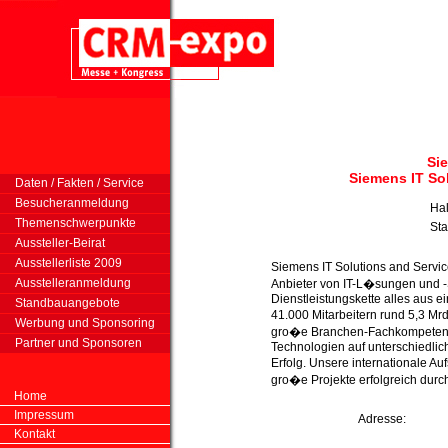
Si
Siemens IT So
Daten / Fakten / Service
Besucheranmeldung
Hal
Themenschwerpunkte
St
Aussteller-Beirat
Ausstellerliste 2009
Siemens IT Solutions and Service
Ausstelleranmeldung
Anbieter von IT-L�sungen und -Se
Dienstleistungskette alles aus ei
Standbauangebote
41.000 Mitarbeitern rund 5,3 M
Werbung und Sponsoring
gro�e Branchen-Fachkompetenz
Partner und Sponsoren
Technologien auf unterschiedli
Erfolg. Unsere internationale Au
gro�e Projekte erfolgreich dur
Home
Impressum
Adresse:
Kontakt