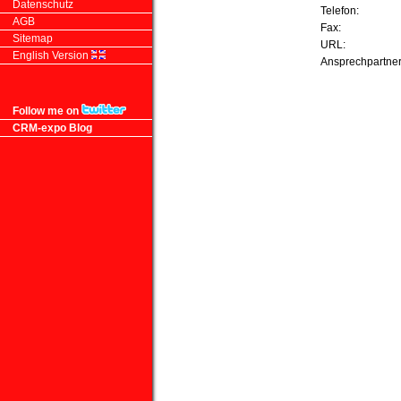
Datenschutz
Telefon:
AGB
Fax:
Sitemap
URL:
English Version
Ansprechpartne
Follow me on
CRM-expo Blog