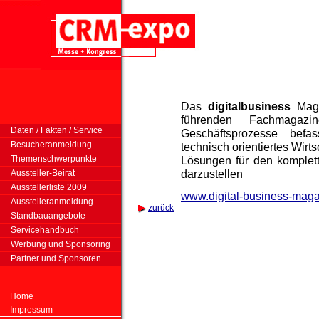
Das
digitalbusiness
Maga
führenden Fachmagaz
Daten / Fakten / Service
Geschäftsprozesse befas
Besucheranmeldung
technisch orientiertes Wir
Themenschwerpunkte
Lösungen für den komplet
darzustellen
Aussteller-Beirat
Ausstellerliste 2009
www.digital-business-maga
Ausstelleranmeldung
zurück
Standbauangebote
Servicehandbuch
Werbung und Sponsoring
Partner und Sponsoren
Home
Impressum