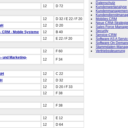
Datenschutz
12
D 72
Kundenwertanalyse
Kundenmanagemen
Kundendienstmana
Mobiles CRM
12
D 32 / E 22 / F 20
Neue CRM-Strategi
bH
12
D 20
Sales Force Manage
Security
- CRM - Mobile Systeme
12
B 40
Service-CRM
12
E 22 / F 20
Software AS A Servi
Software On Deman
Stammdaten-Manag
Vertriebssteuerung
12
F 60
s- und Marketing-
12
F 34
mbH
12
C 22
bH
12
D 32
12
D 20 / F 33
12
F 38
12
F 38
12
E 12
12
D 64