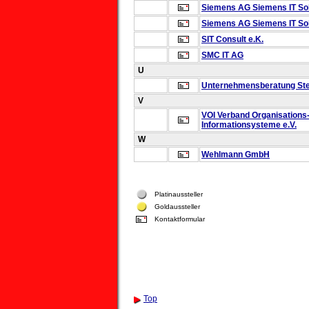
Siemens AG
Siemens IT So
Siemens AG
Siemens IT So
SIT Consult e.K.
SMC IT AG
U
Unternehmensberatung Ste
V
VOI
Verband Organisations
Informationsysteme e.V.
W
Wehlmann GmbH
Platinaussteller
Goldaussteller
Kontaktformular
Top