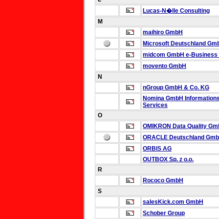
Lucas-N�lle Consulting
M
maihiro GmbH
Microsoft Deutschland Gm
midcom GmbH
e-Business 
movento GmbH
N
nGroup GmbH & Co. KG
Nomina GmbH
Information
Services
O
OMIKRON Data Quality G
ORACLE Deutschland Gm
ORBIS AG
OUTBOX Sp. z o.o.
R
Rococo GmbH
S
salesKick.com GmbH
Schober Group