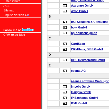
Alegri Internation Group
Datenschutz
Axcentro GmbH
AGB
Sitemap
Axon GmbH
English Version
B
BGI Solutions & Consulting
bowi GmbH
Follow me on
bpi solutions gmbh
CRM-expo Blog
C
CardScan
CRMHaus, BISS GmbH
D
DBS Deutschland GmbH
E
ecenta AG
I
i-sense software GmbH
(Gr
impello GmbH
Insignio GmbH
IP Exchange GmbH
ITML GmbH
L