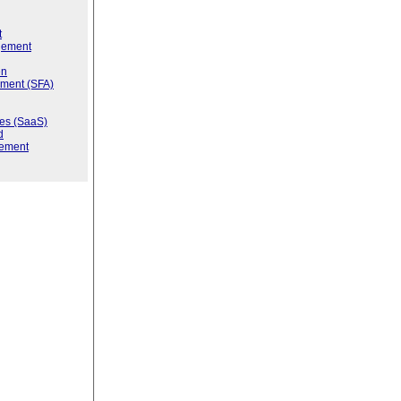
t
gement
en
ment (SFA)
ces (SaaS)
d
ement