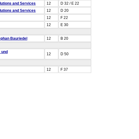
lutions and Services
12
D 32 / E 22
lutions and Services
12
D 20
12
F 22
12
E 30
phan Bauriedel
12
B 20
- und
12
D 50
12
F 37