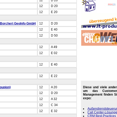
12
D 20
12
D 20
12
E 20
Borchert GeoInfo GmbH
12
D 20
12
E 40
12
D 50
12
A 49
12
E 02
12
E 40
12
E 22
Diese und viele ande
oupion)
12
A 20
um das Customer 
12
D 20
Management finden Si
expo:
12
A 32
12
C 34
Außendienststeueru
12
E 32
Call Center-Lösung
CRM Best-Practices