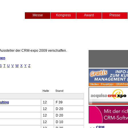
Messe
Kongress
Award
Presse
 Aussteller der CRM-expo 2009 verschaffen.
pen
S
T
U
V
W
X
Y
Z
Halle
Stand
lting
12
F 39
12
D 20
12
D 20
12
D 10