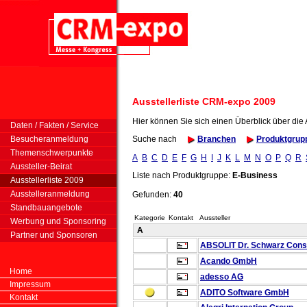
Ausstellerliste CRM-expo 2009
Hier können Sie sich einen Überblick über die
Daten / Fakten / Service
Besucheranmeldung
Suche nach
Branchen
Produktgrup
Themenschwerpunkte
A
B
C
D
E
F
G
H
I
J
K
L
M
N
O
P
Q
R
Aussteller-Beirat
Liste nach Produktgruppe:
E-Business
Ausstellerliste 2009
Ausstelleranmeldung
Gefunden:
40
Standbauangebote
Kategorie
Kontakt
Aussteller
Werbung und Sponsoring
A
Partner und Sponsoren
ABSOLIT Dr. Schwarz Consu
Acando GmbH
Home
adesso AG
Impressum
ADITO Software GmbH
Kontakt