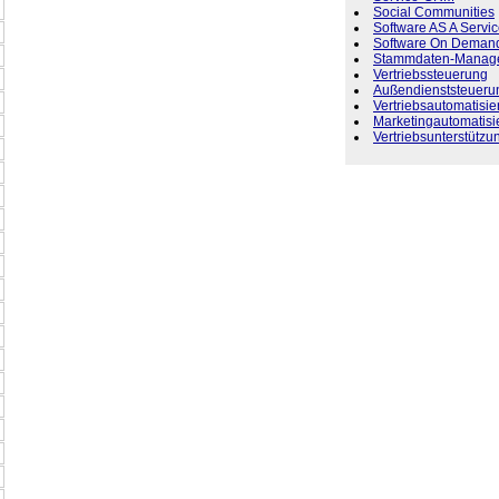
Social Communities
Software AS A Servi
Software On Deman
Stammdaten-Manag
Vertriebssteuerung
Außendienststeueru
Vertriebsautomatisi
Marketingautomatisi
Vertriebsunterstützu