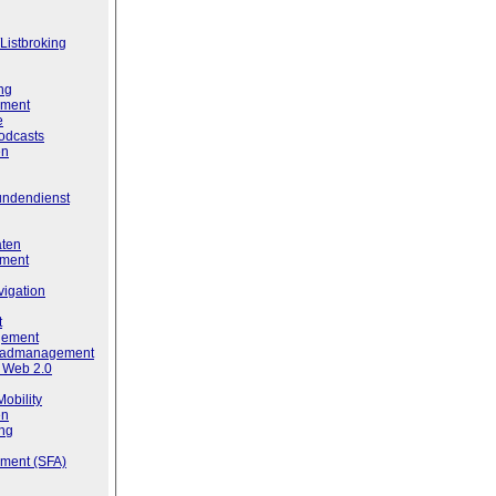
istbroking
ng
ment
e
odcasts
en
undendienst
aten
ment
igation
t
gement
eadmanagement
 Web 2.0
Mobility
en
ng
ment (SFA)