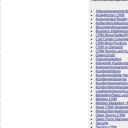
Adressmanagement/L
Analytisches CRM
Augumented Reality
Außendienststeueru
Beschwerdemanage
Business Intelligenc
CRM Blogs/Twitter/P
Call Center-Lösung
CRM Best-Practices
CRM on Demand
CRM-Service und K
Datenschutz
Dialogmarketing
Integrierte Kundend
Kampagnenmanage
Kundenbindung
Kundengestützte Nav
Kundenwertanalyse
Kundenmanagemen
Kundendienstmana
Leadgenerierung/L
Marketing/Sales und
Mobiles CRM
Mobiles Marketing / 
Neue CRM-Strategi
Neukundengewinnu
Open Source CRM
Sales Force Manage
Security
Service-CRM